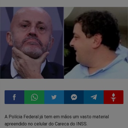
Compartilhar
Compartilhar
Compartilhar
Compartilhar
Compartilhar
Compart
A Polícia Federal já tem em mãos um vasto material
apreendido no celular do Careca do INSS.