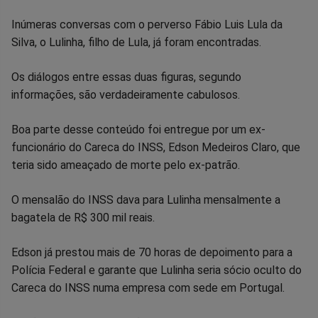
no
no
no
no
no
no
Inúmeras conversas com o perverso Fábio Luis Lula da
Facebook
Whatsapp
Twitter
Messenger
Telegram
Gettr
Silva, o Lulinha, filho de Lula, já foram encontradas.
Os diálogos entre essas duas figuras, segundo
informações, são verdadeiramente cabulosos.
Boa parte desse conteúdo foi entregue por um ex-
funcionário do Careca do INSS, Edson Medeiros Claro, que
teria sido ameaçado de morte pelo ex-patrão.
O mensalão do INSS dava para Lulinha mensalmente a
bagatela de R$ 300 mil reais.
Edson já prestou mais de 70 horas de depoimento para a
Polícia Federal e garante que Lulinha seria sócio oculto do
Careca do INSS numa empresa com sede em Portugal.