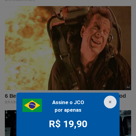
×
Assine o JCO
por apenas
R$ 19,90