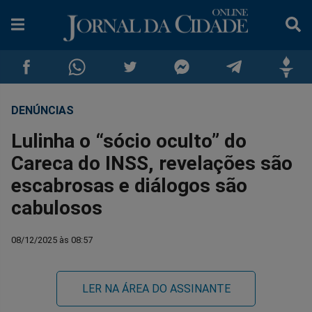
DENÚNCIAS
Compartilhar
Compartilhar
Compartilhar
Compartilhar
Compartilhar
Compar
Lulinha o “sócio oculto” do
no
no
no
no
no
no
Careca do INSS, revelações são
escabrosas e diálogos são
Facebook
Whatsapp
Twitter
Messenger
Telegram
Gettr
cabulosos
08/12/2025 às 08:57
LER NA ÁREA DO ASSINANTE