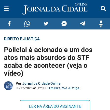
DIREITO E JUSTIÇA
Compartilhar
Compartilhar
Compartilhar
Compartilhar
Compartilhar
Compar
Policial é acionado e um dos
no
no
no
no
no
no
atos mais absurdos do STF
acaba de acontecer (veja o
Facebook
Whatsapp
Twitter
Messenger
Telegram
Gettr
vídeo)
Por
Jornal da Cidade Online
09/12/2025 às 12:09
Direito e Justiça
LER NA ÁREA DO ASSINANTE