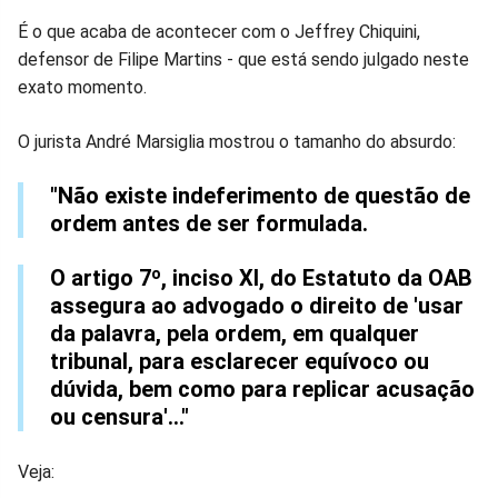
no
no
no
no
no
no
É o que acaba de acontecer com o Jeffrey Chiquini,
defensor de Filipe Martins - que está sendo julgado neste
Facebook
Whatsapp
Twitter
Messenger
Telegram
Gettr
exato momento.
O jurista André Marsiglia mostrou o tamanho do absurdo:
"Não existe indeferimento de questão de
ordem antes de ser formulada.
O artigo 7º, inciso XI, do Estatuto da OAB
assegura ao advogado o direito de 'usar
da palavra, pela ordem, em qualquer
tribunal, para esclarecer equívoco ou
dúvida, bem como para replicar acusação
ou censura'..."
Veja: