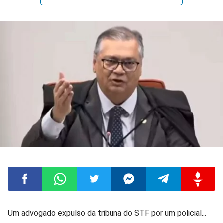
Compartilhar
Compartilhar
Compartilhar
Compartilhar
Compartilhar
Compart
Um advogado expulso da tribuna do STF por um policial...