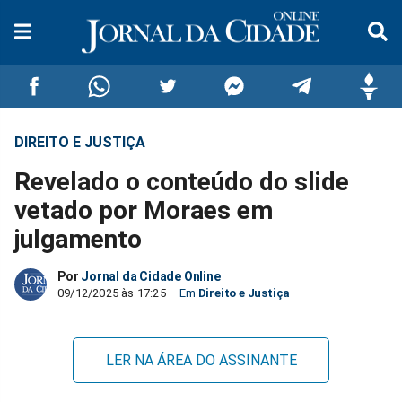
DIREITO E JUSTIÇA
Compartilhar
Compartilhar
Compartilhar
Compartilhar
Compartilhar
Compar
Revelado o conteúdo do slide
no
no
no
no
no
no
vetado por Moraes em
julgamento
Facebook
Whatsapp
Twitter
Messenger
Telegram
Gettr
Por
Jornal da Cidade Online
09/12/2025 às 17:25
Direito e Justiça
LER NA ÁREA DO ASSINANTE