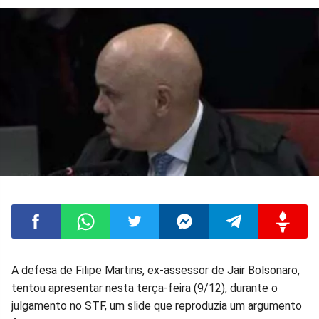
Compartilhar
Compartilhar
Compartilhar
Compartilhar
Compartilhar
Compart
A defesa de Filipe Martins, ex-assessor de Jair Bolsonaro,
tentou apresentar nesta terça-feira (9/12), durante o
no
no
no
no
no
no
julgamento no STF, um slide que reproduzia um argumento