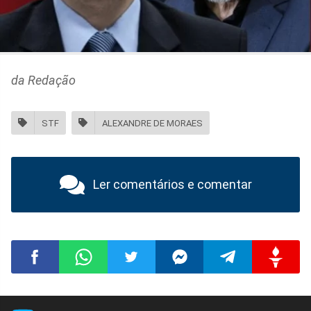
da Redação
STF
ALEXANDRE DE MORAES
Ler comentários e comentar
Compartilhar
Compartilhar
Compartilhar
Compartilhar
Compartilhar
Compart