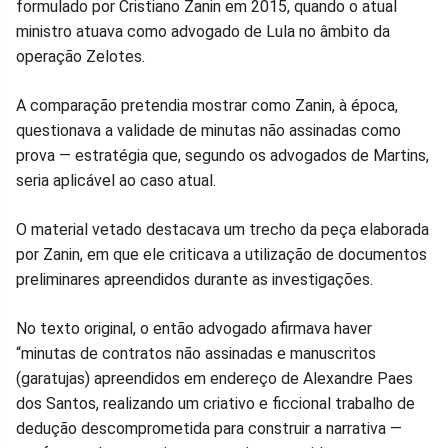
formulado por Cristiano Zanin em 2015, quando o atual
Facebook
Whatsapp
Twitter
Messenger
Telegram
Gettr
ministro atuava como advogado de Lula no âmbito da
operação Zelotes.
A comparação pretendia mostrar como Zanin, à época,
questionava a validade de minutas não assinadas como
prova — estratégia que, segundo os advogados de Martins,
seria aplicável ao caso atual.
O material vetado destacava um trecho da peça elaborada
por Zanin, em que ele criticava a utilização de documentos
preliminares apreendidos durante as investigações.
No texto original, o então advogado afirmava haver
“minutas de contratos não assinadas e manuscritos
(garatujas) apreendidos em endereço de Alexandre Paes
dos Santos, realizando um criativo e ficcional trabalho de
dedução descomprometida para construir a narrativa —