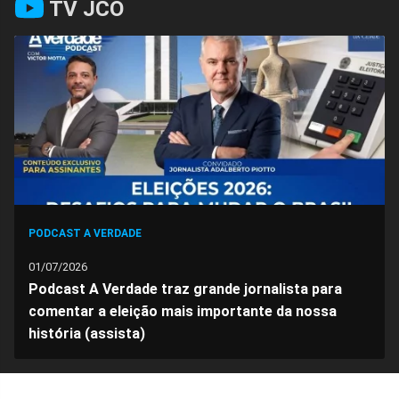
TV JCO
no
no
no
no
no
no
Facebook
Whatsapp
Twitter
Messenger
Telegram
Gettr
PODCAST A VERDADE
01/07/2026
Podcast A Verdade traz grande jornalista para
comentar a eleição mais importante da nossa
história (assista)