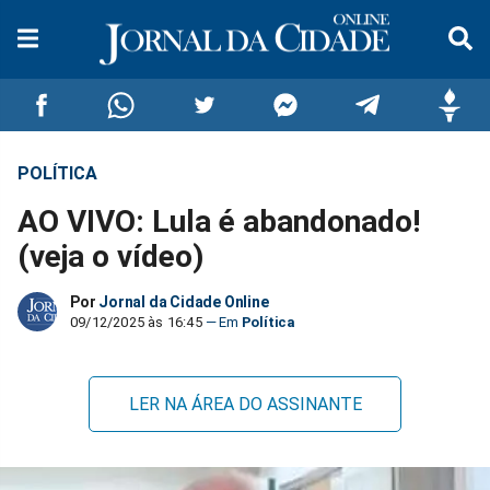
POLÍTICA
Compartilhar
Compartilhar
Compartilhar
Compartilhar
Compartilhar
Compar
AO VIVO: Lula é abandonado!
no
no
no
no
no
no
(veja o vídeo)
Facebook
Whatsapp
Twitter
Messenger
Telegram
Gettr
Por
Jornal da Cidade Online
09/12/2025 às 16:45
Política
LER NA ÁREA DO ASSINANTE