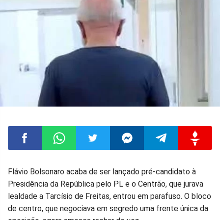
Compartilhar
Compartilhar
Compartilhar
Compartilhar
Compartilhar
Compart
Flávio Bolsonaro acaba de ser lançado pré-candidato à
Presidência da República pelo PL e o Centrão, que jurava
no
no
no
no
no
no
lealdade a Tarcísio de Freitas, entrou em parafuso. O bloco
de centro, que negociava em segredo uma frente única da
Facebook
Whatsapp
Twitter
Messenger
Telegram
Gettr