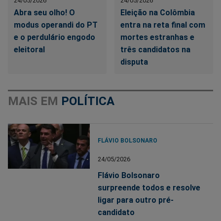
24/05/2026
24/05/2026
Abra seu olho! O
Eleição na Colômbia
modus operandi do PT
entra na reta final com
e o perdulário engodo
mortes estranhas e
eleitoral
três candidatos na
disputa
MAIS EM
POLÍTICA
FLÁVIO BOLSONARO
24/05/2026
Flávio Bolsonaro
surpreende todos e resolve
ligar para outro pré-
candidato