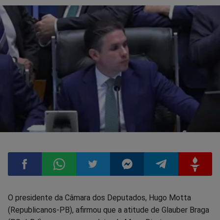
Compartilhar
Compartilhar
Compartilhar
Compartilhar
Compartilhar
Compart
O presidente da Câmara dos Deputados, Hugo Motta
(Republicanos-PB), afirmou que a atitude de Glauber Braga