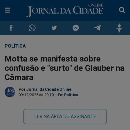
POLÍTICA
Compartilhar
Compartilhar
Compartilhar
Compartilhar
Compartilhar
Compar
Motta se manifesta sobre
no
no
no
no
no
no
confusão e "surto" de Glauber na
Câmara
Facebook
Whatsapp
Twitter
Messenger
Telegram
Gettr
Por
Jornal da Cidade Online
09/12/2025 às 20:10
Política
LER NA ÁREA DO ASSINANTE