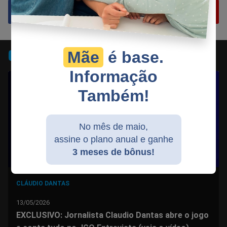
Compartilhar
Compartilhar
Compartilhar
Compartilhar
Compartilhar
Compart
Mãe
é base.
TV JCO
no
no
no
no
no
no
Informação
Também!
Facebook
Whatsapp
Twitter
Messenger
Telegram
Gettr
No mês de maio,
assine o plano anual e ganhe
3 meses de bônus!
CLÁUDIO DANTAS
13/05/2026
EXCLUSIVO: Jornalista Claudio Dantas abre o jogo