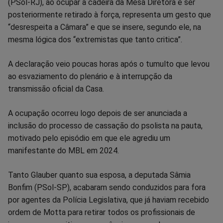
no
no
no
no
no
no
(PSol-RJ), ao ocupar a cadeira da Mesa Diretora e ser
posteriormente retirado à força, representa um gesto que
Facebook
Whatsapp
Twitter
Messenger
Telegram
Gettr
“desrespeita a Câmara” e que se insere, segundo ele, na
mesma lógica dos “extremistas que tanto critica”.
A declaração veio poucas horas após o tumulto que levou
ao esvaziamento do plenário e à interrupção da
transmissão oficial da Casa.
A ocupação ocorreu logo depois de ser anunciada a
inclusão do processo de cassação do psolista na pauta,
motivado pelo episódio em que ele agrediu um
manifestante do MBL em 2024.
Tanto Glauber quanto sua esposa, a deputada Sâmia
Bonfim (PSol-SP), acabaram sendo conduzidos para fora
por agentes da Polícia Legislativa, que já haviam recebido
ordem de Motta para retirar todos os profissionais de