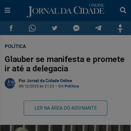
POLÍTICA
Compartilhar
Compartilhar
Compartilhar
Compartilhar
Compartilhar
Compar
Glauber se manifesta e promete
no
no
no
no
no
no
ir até a delegacia
Facebook
Whatsapp
Twitter
Messenger
Telegram
Gettr
Por
Jornal da Cidade Online
09/12/2025 às 21:23
Política
LER NA ÁREA DO ASSINANTE