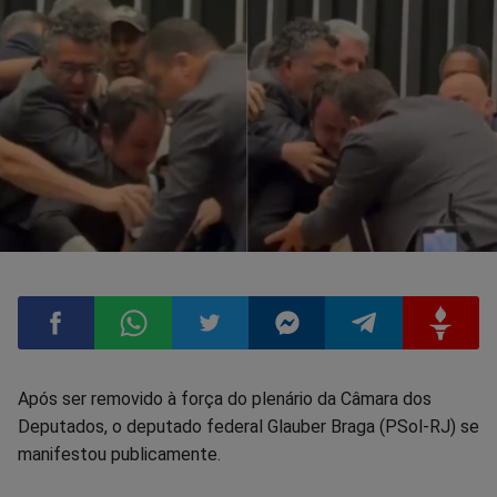
Compartilhar
Compartilhar
Compartilhar
Compartilhar
Compartilhar
Compart
Após ser removido à força do plenário da Câmara dos
Deputados, o deputado federal Glauber Braga (PSol-RJ) se
no
no
no
no
no
no
manifestou publicamente.