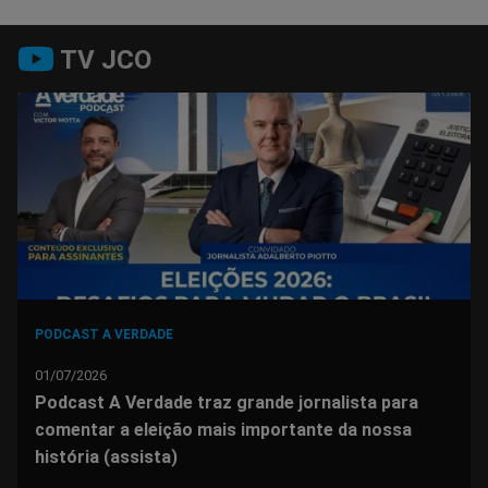
Compartilhar
Compartilhar
Compartilhar
Compartilhar
Compartilhar
Compart
TV JCO
no
no
no
no
no
no
Facebook
Whatsapp
Twitter
Messenger
Telegram
Gettr
PODCAST A VERDADE
01/07/2026
Podcast A Verdade traz grande jornalista para
comentar a eleição mais importante da nossa
história (assista)