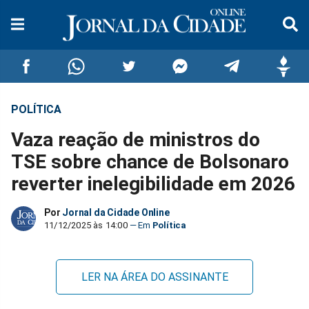
POLÍTICA
Compartilhar
Compartilhar
Compartilhar
Compartilhar
Compartilhar
Compar
Vaza reação de ministros do
no
no
no
no
no
no
TSE sobre chance de Bolsonaro
reverter inelegibilidade em 2026
Facebook
Whatsapp
Twitter
Messenger
Telegram
Gettr
Por
Jornal da Cidade Online
11/12/2025 às 14:00
Política
LER NA ÁREA DO ASSINANTE