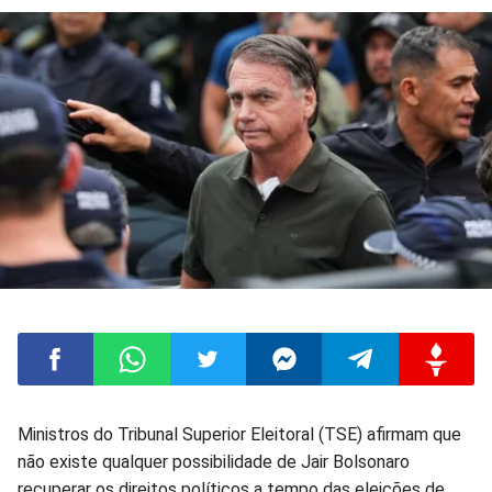
Compartilhar
Compartilhar
Compartilhar
Compartilhar
Compartilhar
Compart
Ministros do Tribunal Superior Eleitoral (TSE) afirmam que
não existe qualquer possibilidade de Jair Bolsonaro
no
no
no
no
no
no
recuperar os direitos políticos a tempo das eleições de