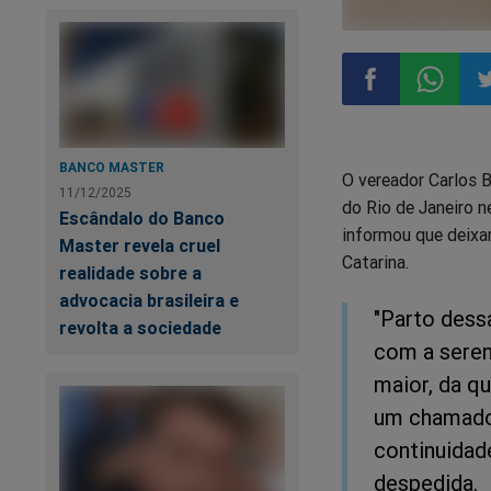
Compartilhar
Compart
Co
BANCO MASTER
O vereador Carlos 
no
no
n
11/12/2025
do Rio de Janeiro n
Escândalo do Banco
informou que deixar
Facebook
Whatsa
Tw
Master revela cruel
Catarina.
realidade sobre a
advocacia brasileira e
"Parto dess
revolta a sociedade
com a seren
maior, da qu
um chamado 
continuidad
despedida.