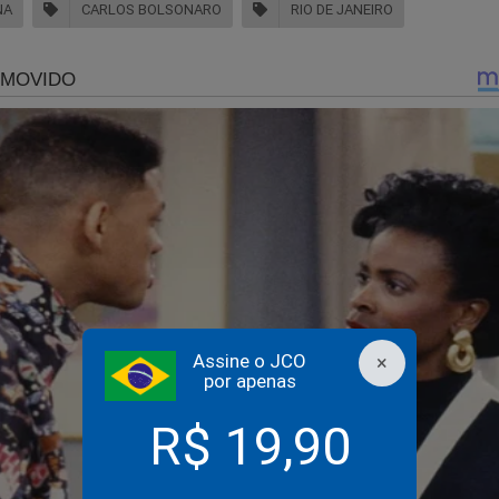
NA
CARLOS BOLSONARO
RIO DE JANEIRO
infame narrativa dos comunicadores “didireita”
cândalo do Banco Master revela cruel realidade sobre a ad
Assine o JCO
×
asileira e revolta a sociedade
por apenas
R$ 19,90