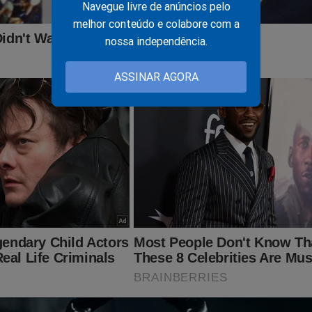
Navegue livre de anúncios pelo
melhor conteúdo e colabore com a
nossa independência.
ASSINAR AGORA
do graças a ajuda de nossos assinantes e parceiros comerciais.
batalha, considere se tornar um
assinante,
o que lhe dará o direi
PODCAST
conservador do Brasil e ter acesso exclusivo ao cont
onde os "assuntos proibidos" no Brasil são revelados. Para assina
inante.jornaldacidadeonline.com.br/apresentacao
ITO IMPORTANTE! CONTAMOS COM VOCÊ!