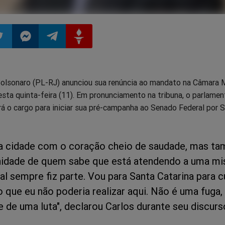
ilhar
mpartilhar
Compartilhar
Compartilhar
Compartilhar
Bolsonaro (PL-RJ) anunciou sua renúncia ao mandato na Câmara 
o
no
no
no
esta quinta-feira (11). Em pronunciamento na tribuna, o parlamen
á o cargo para iniciar sua pré-campanha ao Senado Federal por 
pp
itter
Messenger
Telegram
Gettr
a cidade com o coração cheio de saudade, mas t
idade de quem sabe que está atendendo a uma mi
al sempre fiz parte. Vou para Santa Catarina para 
que eu não poderia realizar aqui. Não é uma fuga, 
e de uma luta", declarou Carlos durante seu discurs