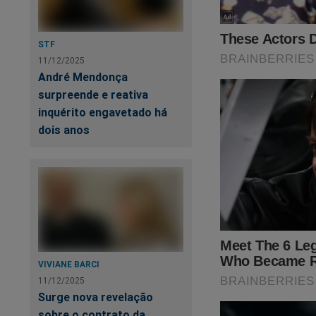
STF
11/12/2025
André Mendonça
surpreende e reativa
inquérito engavetado há
Estamos sobreviven
dois anos
fortalecer a nossa 
assistir o primeiro
Revista A Verdade, 
no link:
https://ass
SEU APOIO É MU
VIVIANE BARCI
11/12/2025
Surge nova revelação
sobre o contrato da