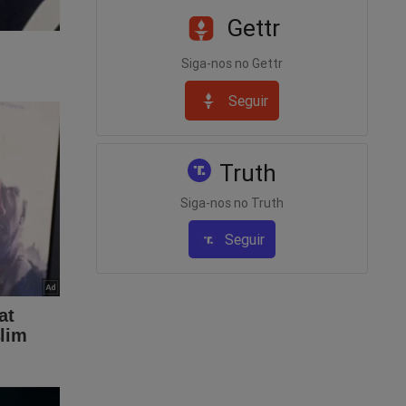
Gettr
Siga-nos no Gettr
Seguir
 Para
Truth
to de
Siga-nos no Truth
eúdo da
r, clique
Seguir