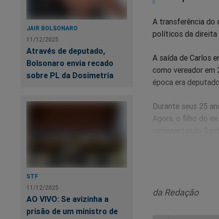
A transferência do 
JAIR BOLSONARO
políticos da direita
11/12/2025
Através de deputado,
A saída de Carlos en
Bolsonaro envia recado
como vereador em 2
sobre PL da Dosimetria
época era deputado 
Durante seus 25 ano
Agora, o filho do e
representando Sant
STF
Ex
11/12/2025
de
da Redação
AO VIVO: Se avizinha a
prisão de um ministro de