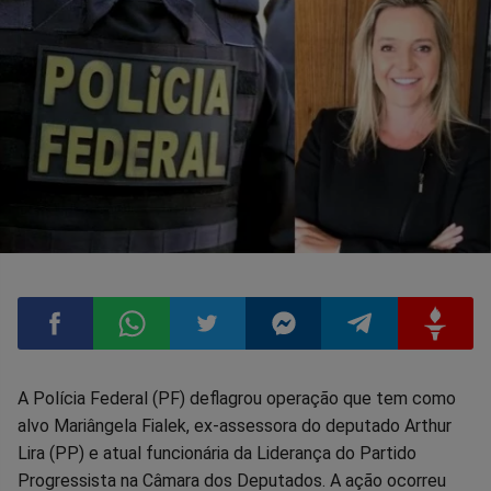
Compartilhar
Compartilhar
Compartilhar
Compartilhar
Compartilhar
Compart
A Polícia Federal (PF) deflagrou operação que tem como
alvo Mariângela Fialek, ex-assessora do deputado Arthur
no
no
no
no
no
no
Lira (PP) e atual funcionária da Liderança do Partido
Progressista na Câmara dos Deputados. A ação ocorreu