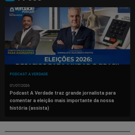
no
no
no
no
no
no
Facebook
Whatsapp
Twitter
Messenger
Telegram
Gettr
PODCAST A VERDADE
01/07/2026
Podcast A Verdade traz grande jornalista para
comentar a eleição mais importante da nossa
história (assista)