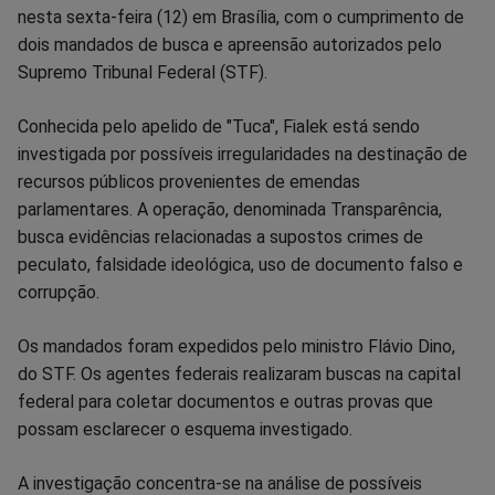
Facebook
Whatsapp
Twitter
Messenger
Telegram
Gettr
nesta sexta-feira (12) em Brasília, com o cumprimento de
dois mandados de busca e apreensão autorizados pelo
Supremo Tribunal Federal (STF).
Conhecida pelo apelido de "Tuca", Fialek está sendo
investigada por possíveis irregularidades na destinação de
recursos públicos provenientes de emendas
parlamentares. A operação, denominada Transparência,
busca evidências relacionadas a supostos crimes de
peculato, falsidade ideológica, uso de documento falso e
corrupção.
Os mandados foram expedidos pelo ministro Flávio Dino,
do STF. Os agentes federais realizaram buscas na capital
federal para coletar documentos e outras provas que
possam esclarecer o esquema investigado.
A investigação concentra-se na análise de possíveis