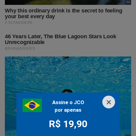
×
Assine o JCO
por apenas
R$ 19,90