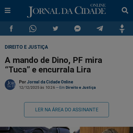
DIREITO E JUSTIÇA
Compartilhar
Compartilhar
Compartilhar
Compartilhar
Compartilhar
Compar
A mando de Dino, PF mira
no
no
no
no
no
no
“Tuca” e encurrala Lira
Facebook
Whatsapp
Twitter
Messenger
Telegram
Gettr
Por
Jornal da Cidade Online
12/12/2025 às 10:26
Direito e Justiça
LER NA ÁREA DO ASSINANTE