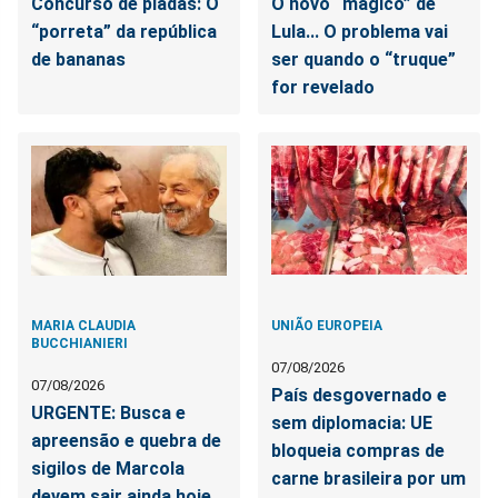
Concurso de piadas: O
O novo “mágico” de
“porreta” da república
Lula... O problema vai
de bananas
ser quando o “truque”
for revelado
MARIA CLAUDIA
UNIÃO EUROPEIA
BUCCHIANIERI
07/08/2026
07/08/2026
País desgovernado e
URGENTE: Busca e
sem diplomacia: UE
apreensão e quebra de
bloqueia compras de
sigilos de Marcola
carne brasileira por um
devem sair ainda hoje