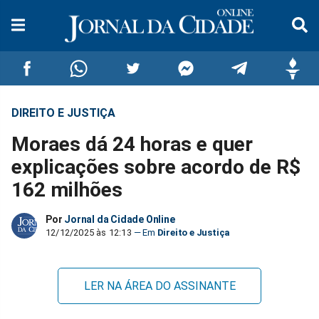
DIREITO E JUSTIÇA
Compartilhar
Compartilhar
Compartilhar
Compartilhar
Compartilhar
Compar
Moraes dá 24 horas e quer
no
no
no
no
no
no
explicações sobre acordo de R$
162 milhões
Facebook
Whatsapp
Twitter
Messenger
Telegram
Gettr
Por
Jornal da Cidade Online
12/12/2025 às 12:13
Direito e Justiça
LER NA ÁREA DO ASSINANTE