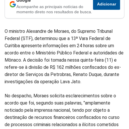
Google
Adicionar
Acompanhe as principais notícias do
no
no
no
no
no
no
momento direto nos resultados de busca.
Facebook
Whatsapp
Twitter
Messenger
Telegram
Gettr
O ministro Alexandre de Moraes, do Supremo Tribunal
Federal (STF), determinou que a 13ª Vara Federal de
Curitiba apresente informações em 24 horas sobre um
acordo entre o Ministério Público Federal e autoridades de
Mônaco. A decisão foi tomada nessa quinta-feira (11) e
refere-se à divisão de R$ 162 milhões confiscados do ex-
diretor de Serviços da Petrobras, Renato Duque, durante
investigações da operação Lava Jato.
No despacho, Moraes solicita esclarecimentos sobre o
acordo que foi, segundo suas palavras, "amplamente
noticiado pela imprensa nacional, tendo por objeto a
destinação de recursos financeiros confiscados no curso
de processos criminais relacionados a ilícitos cometidos