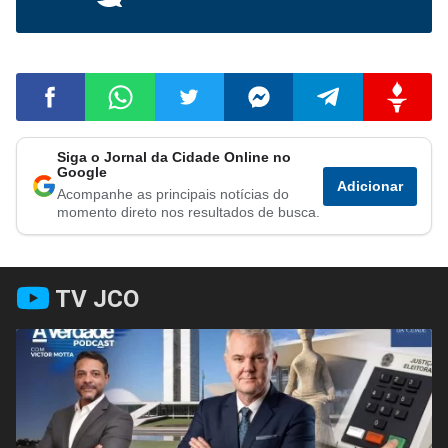
Siga o Jornal da Cidade Online no
Compartilhar
Compartilhar
Compartilhar
Compartilhar
Compartilhar
Compart
Google
Adicionar
Acompanhe as principais notícias do
no
no
no
no
no
no
momento direto nos resultados de busca.
Facebook
Whatsapp
Twitter
Messenger
Telegram
Gettr
TV JCO