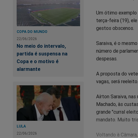
Um ótimo exemplo d
terça-feira (19), el
gestos obscenos.
COPA DO MUNDO
22/06/2026
Saraiva, é o mesmo 
No meio do intervalo,
número de parlamen
partida é suspensa na
despesas.
Copa e o motivo é
alarmante
A proposta do vete
vagas, será reeleit
Aírton Saraiva, nas
Machado, às custas 
grande "curral elei
mandato. Muito trist
LULA
22/06/2026
Voltando à Câmara, 