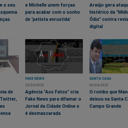
 e o seu
e Michelle unem forças
Araújo gera ataq
 esquema
para acabar com o sonho
histérico da "Mídi
enças
de ‘petista enrustida’
Ódio" contra revi
digital
FAKE NEWS
SANTA CASA
23/04/2020
06/04/2020
nia de
Agência "Aos Fatos" cria
O rombo que Man
Twitter,
Fake News para difamar o
deixou na Santa C
es
Jornal da Cidade Online e
Campo Grande
rensa
é desmascarada