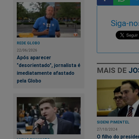
Compartilhar
Compart
Co
Siga-no
no
no
n
Facebook
Whatsa
Tw
REDE GLOBO
22/06/2026
Após aparecer
"desorientado", jornalista é
MAIS DE
JO
imediatamente afastado
pela Globo
SIDENI PIMENTEL
27/10/2024
O filho do preside