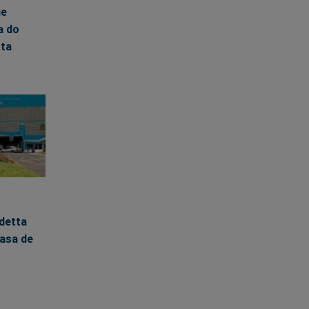
ue
a do
sta
detta
asa de