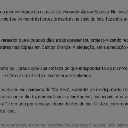
a mediocridade da câmara é o vereador Airton Saraiva. Na sess
e insultou os manifestantes presentes na casa de leis, fazendo, in
vereador que a poucos dias atrás apresentou projeto visando red
tares municipais em Campo Grande. A alegação, seria a redução 
rano edil, pressupõe sua certeza de que independente do número
o. Tal fato é uma triste e assombrosa realidade.
 redes sociais chamado de "Vô Kiko", aprendiz do ex-deputado L
de dinheiro ilícito, maracutaias e pilantragens, conseguiu monta
toral", formado por pessoas dependentes do seu triste e corromp
e isso...
hoje, em meio a um mar de denuncias contra o pastor, isto sem 