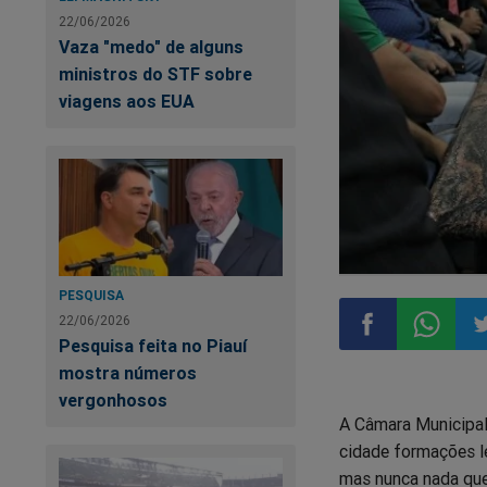
22/06/2026
Vaza "medo" de alguns
ministros do STF sobre
viagens aos EUA
PESQUISA
22/06/2026
Pesquisa feita no Piauí
mostra números
Compartilhar
Compart
Co
vergonhosos
A Câmara Municipal
no
no
n
cidade formações l
mas nunca nada que
Facebook
Whatsa
Tw