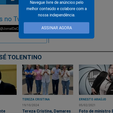
Navegue livre de anúncios pelo
melhor conteúdo e colabore com a
ilhar
mpartilhar
Compartilhar
Compartilhar
Compartilhar
nossa independência.
s no Twitter!
o
no
no
no
ASSINAR AGORA
pp
itter
Messenger
Telegram
Gettr
SÉ TOLENTINO
TEREZA CRISTINA
ERNESTO ARAÚJO
19/10/2024
05/02/2021
nte
Tereza Cristina, Damares
Foto de ministro 