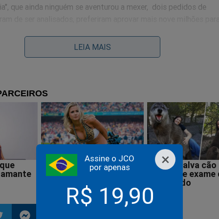
ia", que ainda ninguém se aventurou a mexer, dois pedidos de
am de ser analisados, preferiram aprovar mais nove milhões par
LEIA MAIS
... pelo visto compartilhado pelo Vô Kiko, pelo Zé Carioca e por 
sustentável. Campo Grande não suporta mais a ação desses margi
e manifestar.
×
Assine o JCO
 Cidade.
por apenas
R$ 19,90