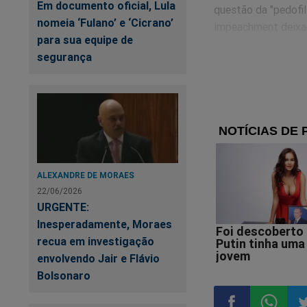
Em documento oficial, Lula
questão da "pedofil
nomeia ‘Fulano’ e ‘Cicrano’
impeachment deixar
para sua equipe de
cofres de Olarte...
segurança
Os cofres do Olarte
de vereadores.
A situação está in
A Justiça precisa s
ALEXANDRE DE MORAES
22/06/2026
José Tolentino
URGENTE:
Inesperadamente, Moraes
Editor do Jornal da
recua em investigação
envolvendo Jair e Flávio
Bolsonaro