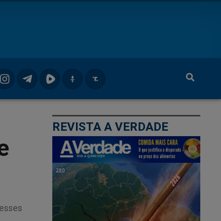
REVISTA A VERDADE
e
desses