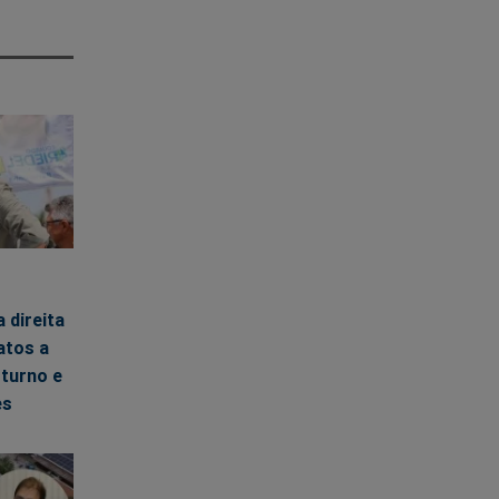
 direita
atos a
turno e
es