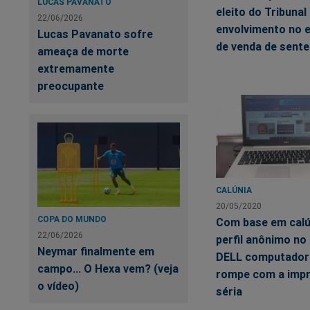
LUCAS PAVANATO
eleito do Tribunal
22/06/2026
envolvimento no
Lucas Pavanato sofre
de venda de sent
ameaça de morte
extremamente
preocupante
CALÚNIA
20/05/2020
COPA DO MUNDO
Com base em calú
22/06/2026
perfil anônimo no 
Neymar finalmente em
DELL computador
campo... O Hexa vem? (veja
rompe com a imp
o vídeo)
séria