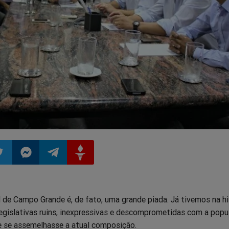
ilhar
mpartilhar
Compartilhar
Compartilhar
Compartilhar
 de Campo Grande é, de fato, uma grande piada. Já tivemos na hi
o
no
no
no
egislativas ruins, inexpressivas e descomprometidas com a popu
 se assemelhasse a atual composição.
pp
itter
Messenger
Telegram
Gettr