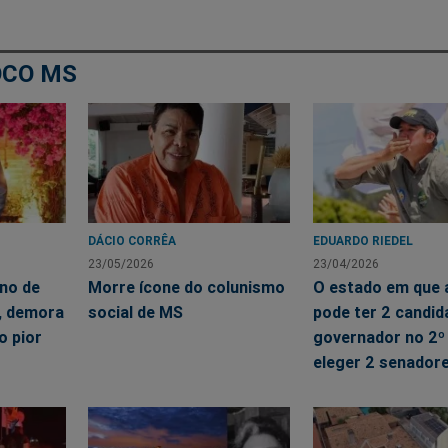
OCO MS
DÁCIO CORRÊA
EDUARDO RIEDEL
23/05/2026
23/04/2026
ono de
Morre ícone do colunismo
O estado em que a
, demora
social de MS
pode ter 2 candid
o pior
governador no 2º 
eleger 2 senador