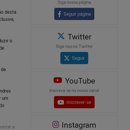
Siga nossa página
ão desta
Seguir página
clusive,
Twitter
uzir o
Siga-nos no Twitter
de
Seguir
 de
YouTube
ondres
Inscreva-se no nosso canal
r um
Inscrever-se
ido
Instagram
contar a