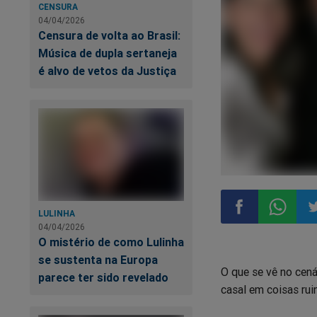
CENSURA
04/04/2026
Censura de volta ao Brasil:
Música de dupla sertaneja
é alvo de vetos da Justiça
LULINHA
04/04/2026
Compartilhar
Compart
Co
O mistério de como Lulinha
se sustenta na Europa
O que se vê no cená
no
no
n
parece ter sido revelado
casal em coisas ruin
Facebook
Whatsa
Tw