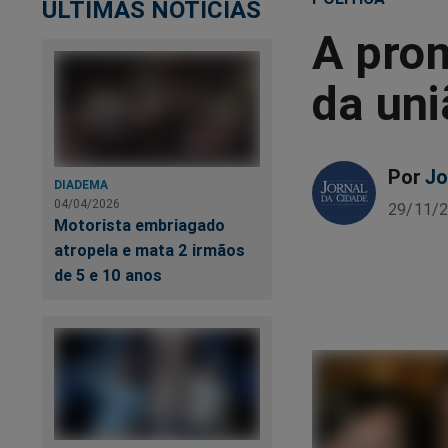
ÚLTIMAS NOTÍCIAS
A pro
da uni
Por
Jo
DIADEMA
04/04/2026
29/11/2
Motorista embriagado
atropela e mata 2 irmãos
de 5 e 10 anos