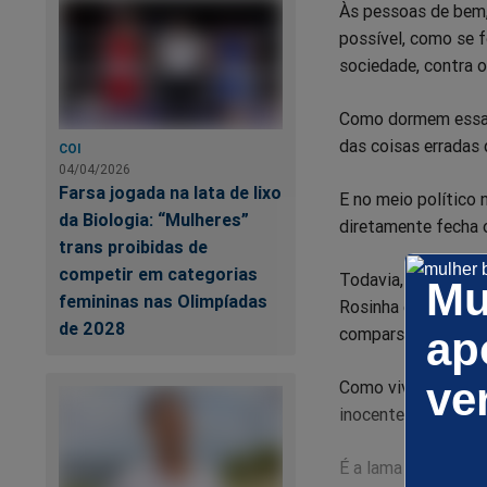
Às pessoas de bem
possível, como se f
sociedade, contra o
Como dormem essas 
das coisas erradas
COI
04/04/2026
Farsa jogada na lata de lixo
E no meio político
da Biologia: “Mulheres”
diretamente fecha o
trans proibidas de
competir em categorias
Todavia, nos exempl
Mu
femininas nas Olimpíadas
Rosinha e Paulo Ber
de 2028
comparsas, planeja
ap
ve
Como vivem? Como e
inocentes?
É a lama generaliza