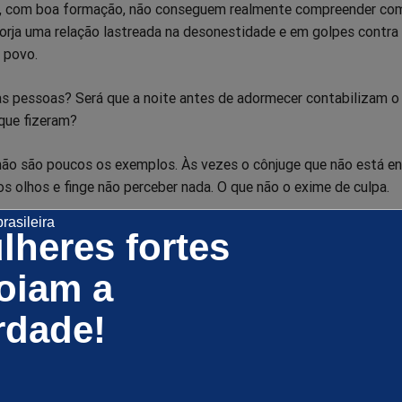
, com boa formação, não conseguem realmente compreender com
orja uma relação lastreada na desonestidade e em golpes contra
 povo.
pessoas? Será que a noite antes de adormecer contabilizam o
 que fizeram?
 não são poucos os exemplos. Às vezes o cônjuge que não está e
s olhos e finge não perceber nada. O que não o exime de culpa.
os da imagem que ilustra a matéria – Cabral e Adriana, Garotinh
lheres fortes
nardo e Gleisi - tudo indica que os casais, além de marido e mulh
vam e atuavam juntos e dividiam o produto do crime.
oiam a
rdade!
ncaram os filhos? Como ainda tem a capacidade de mentir e s
da.