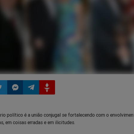
ilhar
mpartilhar
Compartilhar
Compartilhar
Compartilhar
rio político é a união conjugal se fortalecendo com o envolvime
o
no
no
no
s, em coisas erradas e em ilicitudes.
pp
itter
Messenger
Telegram
Gettr