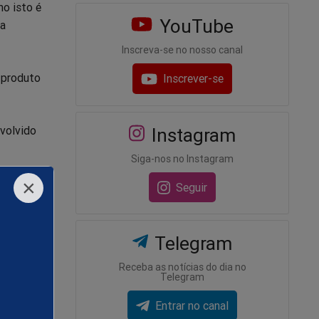
o isto é
YouTube
 a
Inscreva-se no nosso canal
 produto
Inscrever-se
nvolvido
Instagram
Siga-nos no Instagram
×
o e
Seguir
er, eram
Telegram
e dizerem
Receba as notícias do dia no
Telegram
Entrar no canal