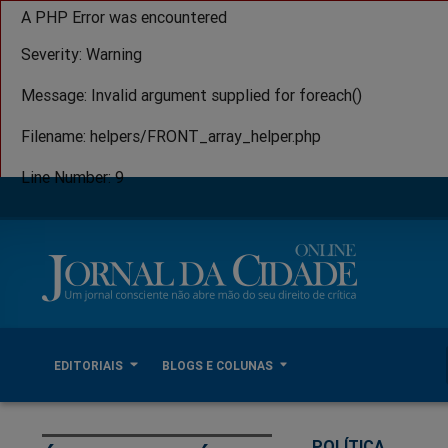
A PHP Error was encountered
Severity: Warning
Message: Invalid argument supplied for foreach()
Filename: helpers/FRONT_array_helper.php
Line Number: 9
EDITORIAIS
BLOGS E COLUNAS
POLÍTICA