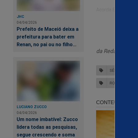
Acorda Brasil!
JHC
04/04/2026
Prefeito de Maceió deixa a
prefeitura para bater em
Renan, no pai ou no filho...
A 
da Redação
SÉRGIO CABRAL
ROSINHA GARO
LUCIANO ZUCCO
04/04/2026
Um nome imbatível: Zucco
lidera todas as pesquisas,
segue crescendo e soma