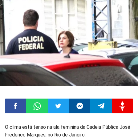
Compartilhar
Compartilhar
Compartilhar
Compartilhar
Compartilhar
Compart
O clima está tenso na ala feminina da Cadeia Pública José
Frederico Marques, no Rio de Janeiro.