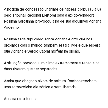
no
no
no
no
no
no
A notícia de concessão unânime de habeas corpus (5 a 0)
Facebook
Whatsapp
Twitter
Messenger
Telegram
Gettr
pelo Tribunal Regional Eleitoral para a ex-governadora
Rosinha Garotinha, provocou a ira de sua arquirrival Adriana
Ancelmo.
Rosinha teria tripudiado sobre Adriana e dito que nos
próximos dias o marido também estará livre e que espera
que Adriana e Sérgio Cabral mofem na prisão.
A situação provocou um clima extremamente tenso e as
duas tiveram que ser separadas.
Assim que chegar o alvará de soltura, Rosinha receberá
uma tornozeleira eletrônica e será liberada.
Adriana está furiosa.