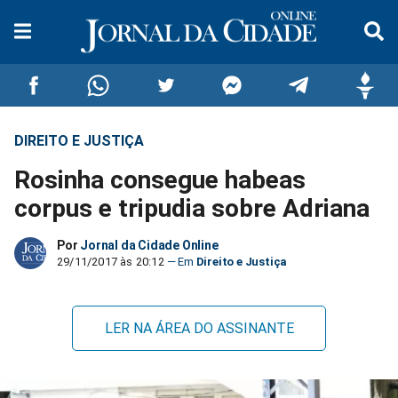
DIREITO E JUSTIÇA
Compartilhar
Compartilhar
Compartilhar
Compartilhar
Compartilhar
Compar
Rosinha consegue habeas
no
no
no
no
no
no
corpus e tripudia sobre Adriana
Facebook
Whatsapp
Twitter
Messenger
Telegram
Gettr
Por
Jornal da Cidade Online
29/11/2017 às 20:12
Direito e Justiça
LER NA ÁREA DO ASSINANTE