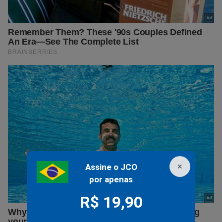
×
Assine o JCO
por apenas
R$ 19,90