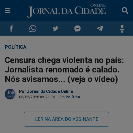
POLÍTICA
Compartilhar
Compartilhar
Compartilhar
Compartilhar
Compartilhar
Compar
Censura chega violenta no país:
no
no
no
no
no
no
Jornalista renomado é calado.
Nós avisamos... (veja o vídeo)
Facebook
Whatsapp
Twitter
Messenger
Telegram
Gettr
Por
Jornal da Cidade Online
05/02/2026 às 21:36
Política
LER NA ÁREA DO ASSINANTE