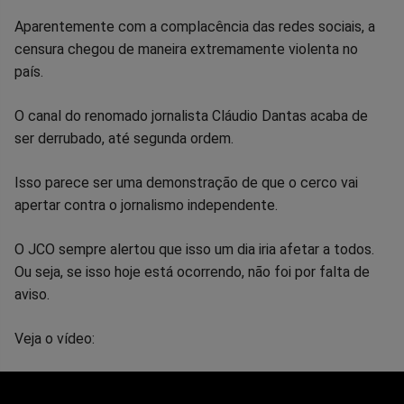
Compartilhar
Compartilhar
Compartilhar
Compartilhar
Compartilhar
Compart
Aparentemente com a complacência das redes sociais, a
censura chegou de maneira extremamente violenta no
no
no
no
no
no
no
país.
Facebook
Whatsapp
Twitter
Messenger
Telegram
Gettr
O canal do renomado jornalista Cláudio Dantas acaba de
ser derrubado, até segunda ordem.
Isso parece ser uma demonstração de que o cerco vai
apertar contra o jornalismo independente.
O JCO sempre alertou que isso um dia iria afetar a todos.
Ou seja, se isso hoje está ocorrendo, não foi por falta de
aviso.
Veja o vídeo: