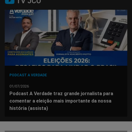
TV JCO
no
no
no
no
no
no
Facebook
Whatsapp
Twitter
Messenger
Telegram
Gettr
PODCAST A VERDADE
01/07/2026
Podcast A Verdade traz grande jornalista para
comentar a eleição mais importante da nossa
história (assista)