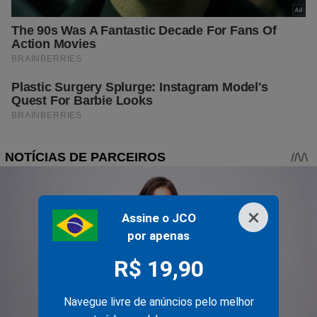
×
Assine o JCO
por apenas
R$ 19,90
Navegue livre de anúncios pelo melhor