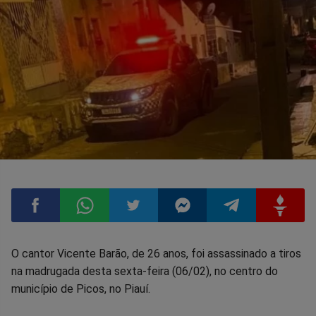
Compartilhar
Compartilhar
Compartilhar
Compartilhar
Compartilhar
Compart
O cantor Vicente Barão, de 26 anos, foi assassinado a tiros
na madrugada desta sexta-feira (06/02), no centro do
no
no
no
no
no
no
município de Picos, no Piauí.