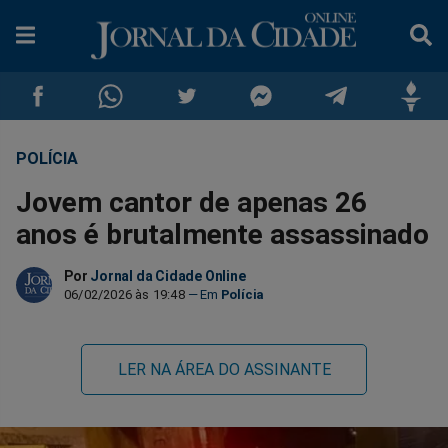
POLÍCIA
Compartilhar
Compartilhar
Compartilhar
Compartilhar
Compartilhar
Compar
Jovem cantor de apenas 26
no
no
no
no
no
no
anos é brutalmente assassinado
Facebook
Whatsapp
Twitter
Messenger
Telegram
Gettr
Por
Jornal da Cidade Online
06/02/2026 às 19:48
Polícia
LER NA ÁREA DO ASSINANTE