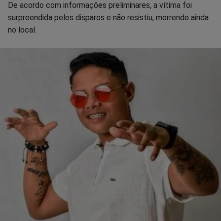
Facebook
Whatsapp
Twitter
Messenger
Telegram
Gettr
De acordo com informações preliminares, a vítima foi
surpreendida pelos disparos e não resistiu, morrendo ainda
no local.