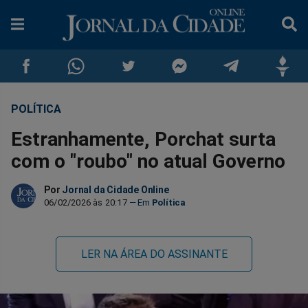
POLÍTICA
Compartilhar
Compartilhar
Compartilhar
Compartilhar
Compartilhar
Compar
Estranhamente, Porchat surta
no
no
no
no
no
no
com o "roubo" no atual Governo
Facebook
Whatsapp
Twitter
Messenger
Telegram
Gettr
Por
Jornal da Cidade Online
06/02/2026 às 20:17
Política
LER NA ÁREA DO ASSINANTE