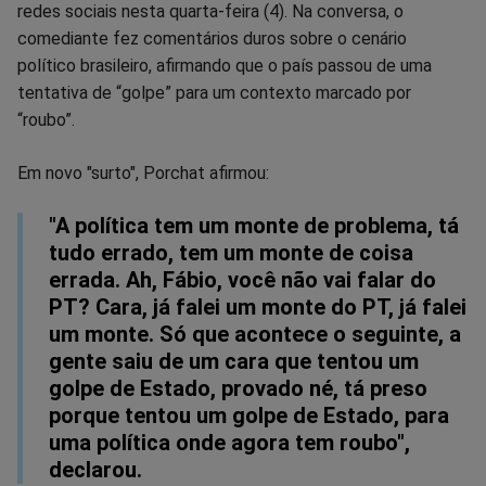
redes sociais nesta quarta-feira (4). Na conversa, o
Facebook
Whatsapp
Twitter
Messenger
Telegram
Gettr
comediante fez comentários duros sobre o cenário
político brasileiro, afirmando que o país passou de uma
tentativa de “golpe” para um contexto marcado por
“roubo”.
Em novo "surto", Porchat afirmou:
"A política tem um monte de problema, tá
tudo errado, tem um monte de coisa
errada. Ah, Fábio, você não vai falar do
PT? Cara, já falei um monte do PT, já falei
um monte. Só que acontece o seguinte, a
gente saiu de um cara que tentou um
golpe de Estado, provado né, tá preso
porque tentou um golpe de Estado, para
uma política onde agora tem roubo",
declarou.