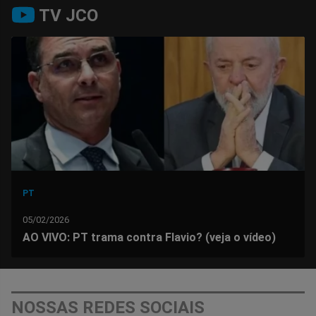
Compartilhar
Compartilhar
Compartilhar
Compartilhar
Compartilhar
Compart
TV JCO
no
no
no
no
no
no
Facebook
Whatsapp
Twitter
Messenger
Telegram
Gettr
PT
05/02/2026
AO VIVO: PT trama contra Flavio? (veja o vídeo)
NOSSAS REDES SOCIAIS