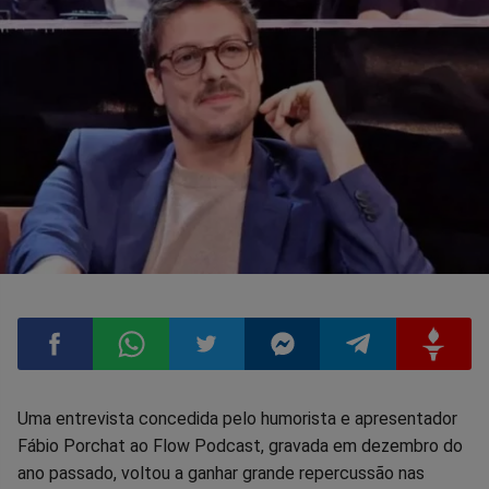
Compartilhar
Compartilhar
Compartilhar
Compartilhar
Compartilhar
Compart
Uma entrevista concedida pelo humorista e apresentador
Fábio Porchat ao Flow Podcast, gravada em dezembro do
no
no
no
no
no
no
ano passado, voltou a ganhar grande repercussão nas