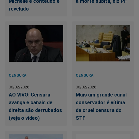
Michelle e conteúdo é
à morte súbita, diz PF
revelado
CENSURA
CENSURA
06/02/2026
06/02/2026
AO VIVO: Censura
Mais um grande canal
avança e canais de
conservador é vítima
direita são derrubados
da cruel censura do
(veja o vídeo)
STF