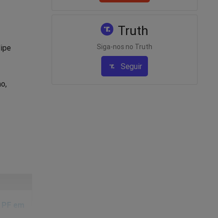
Truth
Siga-nos no Truth
lipe
Seguir
mo,
a PF em