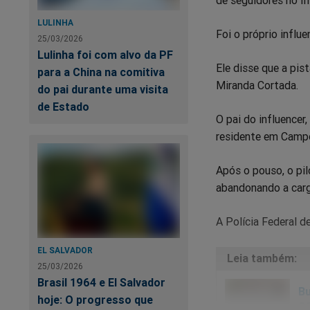
LULINHA
Foi o próprio influe
25/03/2026
Lulinha foi com alvo da PF
Ele disse que a pis
para a China na comitiva
Miranda Cortada.
do pai durante uma visita
de Estado
O pai do influencer
residente em Camp
Após o pouso, o pil
abandonando a carg
A Polícia Federal 
EL SALVADOR
25/03/2026
Brasil 1964 e El Salvador
Bu
hoje: O progresso que
S