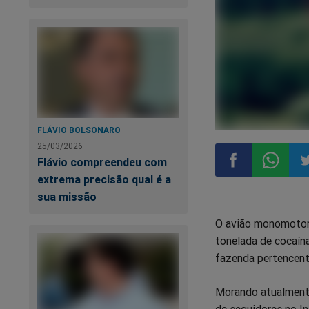
FLÁVIO BOLSONARO
25/03/2026
Flávio compreendeu com
extrema precisão qual é a
Compartilhar
Compart
Co
sua missão
O avião monomotor 
no
no
n
tonelada de cocaín
fazenda pertencent
Facebook
Whatsa
Tw
Morando atualmente
de seguidores no I