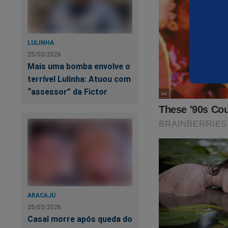
LULINHA
25/03/2026
Mais uma bomba envolve o
terrível Lulinha: Atuou com
“assessor” da Fictor
Estamos sobreviven
fortalecer a nossa 
assistir o primeiro
Revista A Verdade, 
no link:
https://ass
ARACAJU
SEU APOIO É MU
25/03/2026
Casal morre após queda do