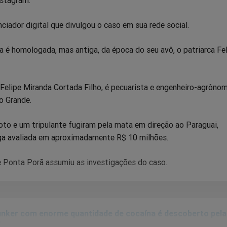
nciador digital que divulgou o caso em sua rede social.
ta é homologada, mas antiga, da época do seu avô, o patriarca Fe
, Felipe Miranda Cortada Filho, é pecuarista e engenheiro-agrôno
o Grande.
oto e um tripulante fugiram pela mata em direção ao Paraguai,
a avaliada em aproximadamente R$ 10 milhões.
de Ponta Porã assumiu as investigações do caso.
nker com enorme quantidade de cocaína é descoberto pel
C