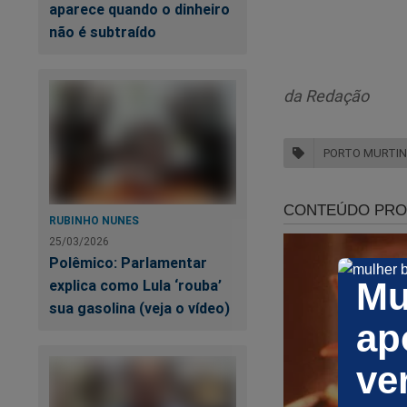
aparece quando o dinheiro
não é subtraído
da Redação
PORTO MURTI
RUBINHO NUNES
25/03/2026
Polêmico: Parlamentar
Po
Mu
explica como Lula ‘rouba’
qu
sua gasolina (veja o vídeo)
ap
Ao
en
ve