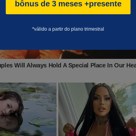
bônus de 3 meses +presente
*válido a partir do plano trimestral
do graças a ajuda de nossos assinantes e parceiros comerciais.
batalha, considere se tornar um
assinante,
o que lhe dará o direi
PODCAST
conservador do Brasil e ter acesso exclusivo ao cont
onde os "assuntos proibidos" no Brasil são revelados. Para assina
inante.jornaldacidadeonline.com.br/apresentacao
ITO IMPORTANTE! CONTAMOS COM VOCÊ!