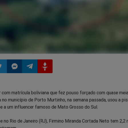
ilhar
mpartilhar
Compartilhar
Compartilhar
Compartilhar
com matrícula boliviana que fez pouso forçado com quase mei
o
no
no
no
a no município de Porto Murtinho, na semana passada, usou a pis
e a um influencer famoso de Mato Grosso do Sul.
pp
itter
Messenger
Telegram
Gettr
 no Rio de Janeiro (RJ), Firmino Miranda Cortada Neto tem 2,2 
nstagram.