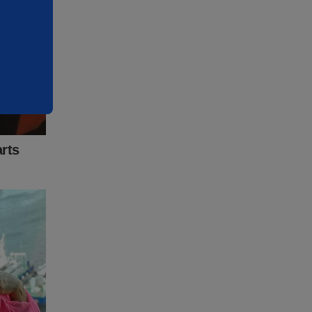
 Para
to de
eúdo da
r, clique