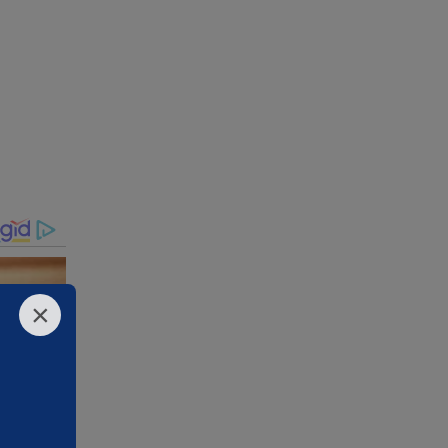
0
×
usa