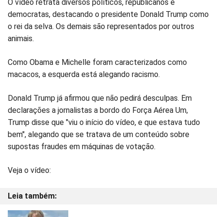
Compartilhar
Compartilhar
Compartilhar
Compartilhar
Compartilhar
Compart
O vídeo retrata diversos políticos, republicanos e
democratas, destacando o presidente Donald Trump como
no
no
no
no
no
no
o rei da selva. Os demais são representados por outros
animais.
Facebook
Whatsapp
Twitter
Messenger
Telegram
Gettr
Como Obama e Michelle foram caracterizados como
macacos, a esquerda está alegando racismo.
Donald Trump já afirmou que não pedirá desculpas. Em
declarações a jornalistas a bordo do Força Aérea Um,
Trump disse que "viu o início do vídeo, e que estava tudo
bem", alegando que se tratava de um conteúdo sobre
supostas fraudes em máquinas de votação.
Veja o vídeo: