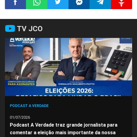
Compartilhar
Compartilhar
Compartilhar
Compartilhar
Compartilhar
Compart
TV JCO
no
no
no
no
no
no
Facebook
Whatsapp
Twitter
Messenger
Telegram
Gettr
PODCAST A VERDADE
01/07/2026
Podcast A Verdade traz grande jornalista para
comentar a eleição mais importante da nossa