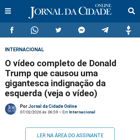
INTERNACIONAL
Compartilhar
Compartilhar
Compartilhar
Compartilhar
Compartilhar
Compar
O vídeo completo de Donald
no
no
no
no
no
no
Trump que causou uma
gigantesca indignação da
Facebook
Whatsapp
Twitter
Messenger
Telegram
Gettr
esquerda (veja o vídeo)
Por
Jornal da Cidade Online
07/02/2026 às 06:59
Internacional
LER NA ÁREA DO ASSINANTE