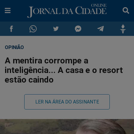
OPINIÃO
Compartilhar
Compartilhar
Compartilhar
Compartilhar
Compartilhar
Compar
A mentira corrompe a
no
no
no
no
no
no
inteligência... A casa e o resort
estão caindo
Facebook
Whatsapp
Twitter
Messenger
Telegram
Gettr
LER NA ÁREA DO ASSINANTE