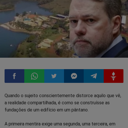
Compartilhar
Compartilhar
Compartilhar
Compartilhar
Compartilhar
Compart
Quando o sujeito conscientemente distorce aquilo que vê,
a realidade compartilhada, é como se construísse as
no
no
no
no
no
no
fundações de um edifício em um pântano.
Facebook
Whatsapp
Twitter
Messenger
Telegram
Gettr
A primeira mentira exige uma segunda, uma terceira, em