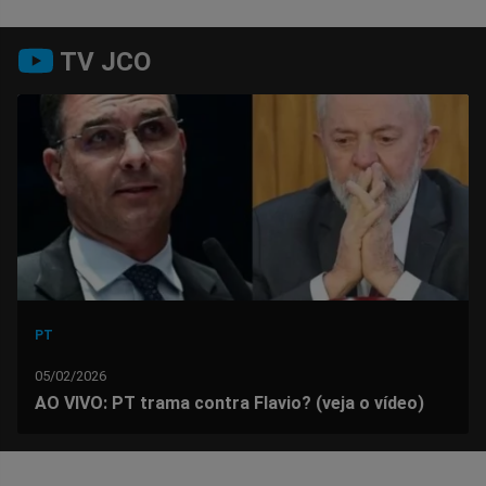
Compartilhar
Compartilhar
Compartilhar
Compartilhar
Compartilhar
Compart
TV JCO
no
no
no
no
no
no
Facebook
Whatsapp
Twitter
Messenger
Telegram
Gettr
PT
05/02/2026
AO VIVO: PT trama contra Flavio? (veja o vídeo)