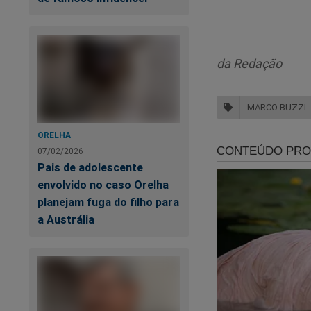
conhecida pela atua
costumava aconselhá
direito.
da Redação
MARCO BUZZI
Su
pr
ORELHA
07/02/2026
Pais de adolescente
envolvido no caso Orelha
planejam fuga do filho para
a Austrália