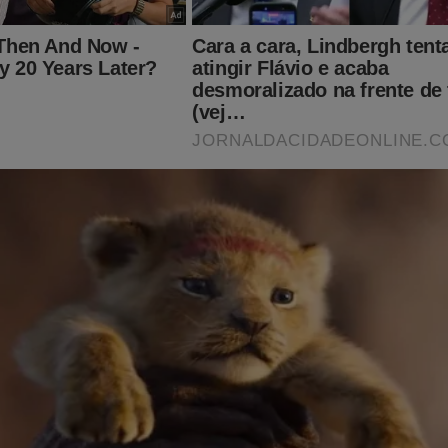
do graças a ajuda de nossos assinantes e parceiros comerciais.
batalha, considere se tornar um
assinante,
o que lhe dará o direi
PODCAST
conservador do Brasil e ter acesso exclusivo ao cont
onde os "assuntos proibidos" no Brasil são revelados. Para assina
inante.jornaldacidadeonline.com.br/apresentacao
ITO IMPORTANTE! CONTAMOS COM VOCÊ!