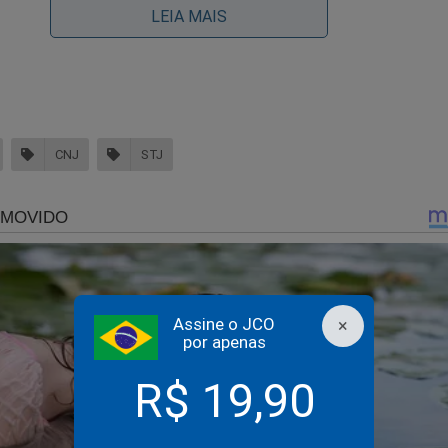
ção nos tribunais superiores. A estudante disse ainda que o mag
LEIA MAIS
-la, inclusive contribuindo para ela decidir ingressar na faculda
CNJ
STJ
rge mais uma informação estarrecedora sobre suposto cr
aticado por ministro do STJ
Assine o JCO
×
por apenas
R$ 19,90