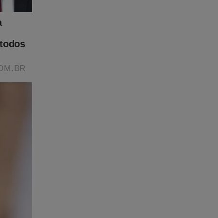
 Para
to de
eúdo da
r, clique