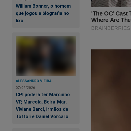
Estamos sobreviven
William Bonner, o homem
fortalecer a nossa 
que jogou a biografia no
assistir o primeiro
lixo
Revista A Verdade, 
no link:
https://ass
SEU APOIO É MU
ALESSANDRO VIEIRA
07/02/2026
CPI poderá ter Marcinho
VP, Marcola, Beira-Mar,
Viviane Barci, irmãos de
Toffoli e Daniel Vorcaro