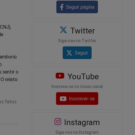
Seguir página
(CNJ),
Twitter
de
Siga-nos no Twitter
Seguir
Camboriú
o
 sentir o
YouTube
 O relato
Inscreva-se no nosso canal
Inscrever-se
os fatos
Instagram
a espécie
a
Siga-nos no Instagram