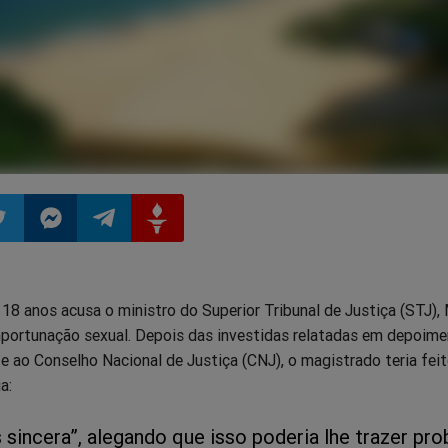
ilhar
mpartilhar
Compartilhar
Compartilhar
Compartilhar
18 anos acusa o ministro do Superior Tribunal de Justiça (STJ),
o
no
no
no
importunação sexual. Depois das investidas relatadas em depoim
 e ao Conselho Nacional de Justiça (CNJ), o magistrado teria feit
pp
itter
Messenger
Telegram
Gettr
a:
 sincera”, alegando que isso poderia lhe trazer pr