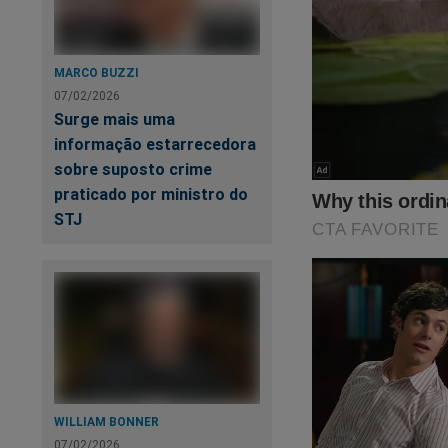
Va
as
MARCO BUZZI
07/02/2026
Surge mais uma
Em
ad
informação estarrecedora
re
sobre suposto crime
praticado por ministro do
STJ
WILLIAM BONNER
07/02/2026