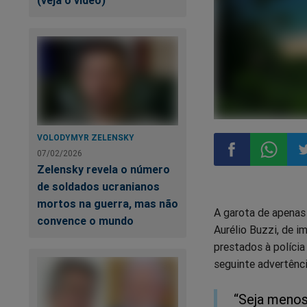
VOLODYMYR ZELENSKY
07/02/2026
Zelensky revela o número
Compartilhar
Compart
Co
de soldados ucranianos
mortos na guerra, mas não
A garota de apenas 
no
no
n
convence o mundo
Aurélio Buzzi, de 
prestados à polícia
Facebook
Whatsa
Tw
seguinte advertênci
“Seja menos