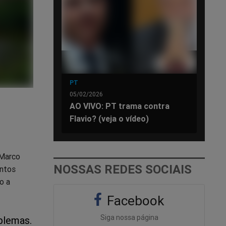
PT
05/02/2026
AO VIVO: PT trama contra
Flavio? (veja o vídeo)
 Marco
NOSSAS REDES SOCIAIS
entos
o a
Facebook
Siga nossa página
oblemas.