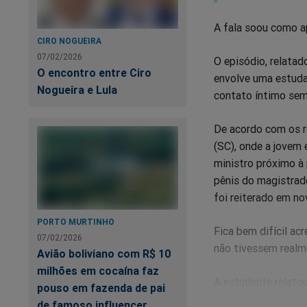
A fala soou como a
CIRO NOGUEIRA
07/02/2026
O episódio, relatad
O encontro entre Ciro
envolve uma estuda
Nogueira e Lula
contato íntimo se
De acordo com os re
(SC), onde a jovem 
ministro próximo à 
pênis do magistrado
foi reiterado em no
PORTO MURTINHO
Fica bem difícil ac
07/02/2026
não tivessem realm
Avião boliviano com R$ 10
milhões em cocaína faz
A estudante relatou
pouso em fazenda de pai
de avô e confidente
de famoso influencer