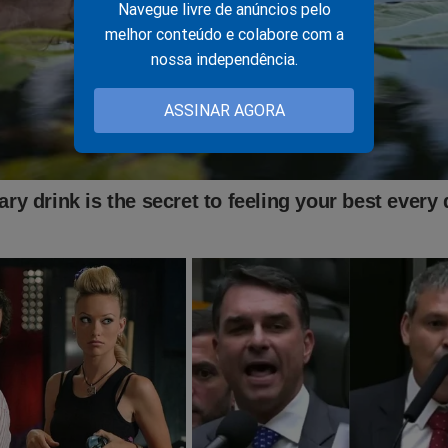
Navegue livre de anúncios pelo
melhor conteúdo e colabore com a
za o relato da jovem de 18 anos que acusa ministro do STJ
nossa independência.
sédio. É horripilante!
ASSINAR AGORA
presa acusa filha de ministro do STJ de exercício ilegal da
vocacia e pede devolução de valores pagos por serviço nã
alizado