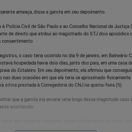
parente ameaça, disse a garota em seu depoimento.
o à Polícia Civil de São Paulo e ao Conselho Nacional de Justiça 
nte de direito que atribui ao magistrado do STJ dois episódios 
m consentimento.
gistros, o caso teria ocorrido no dia 9 de janeiro, em Balneário 
estava hospedada havia dois dias, junto dos pais, em uma casa d
praia do Estaleiro. Em seu depoimento, ela afirmou que conseguiu
 nas duas ocasiões em que ele teria se aproximado fisicamente.
va oitiva prestada à Corregedoria do CNJ na quinta-feira (5).
reditar que a garota iria encarar uma briga dessa magnitude caso 
ente acontecido.
 ainda que conhecia o ministro desde a infância e o via como um
, por ser amigo de seus pais. A mãe dela é uma advogada ativist