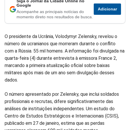
Siga o Jornal da Cidade Online no
Compartilhar
Compartilhar
Compartilhar
Compartilhar
Compartilhar
Compart
Google
Adicionar
Acompanhe as principais notícias do
no
no
no
no
no
no
momento direto nos resultados de busca.
Facebook
Whatsapp
Twitter
Messenger
Telegram
Gettr
O presidente da Ucrânia, Volodymyr Zelensky, revelou o
número de ucranianos que morreram durante o conflito
com a Rússia. 55 mil homens. A informação foi divulgada na
quarta-feira (4) durante entrevista à emissora France 2,
marcando a primeira atualização oficial sobre baixas
militares após mais de um ano sem divulgação desses
dados.
O número apresentado por Zelensky, que inclui soldados
profissionais e recrutas, difere significativamente das
análises de instituições independentes. Um estudo do
Centro de Estudos Estratégicos e Internacionais (CSIS),
publicado em 27 de janeiro, estima que as perdas