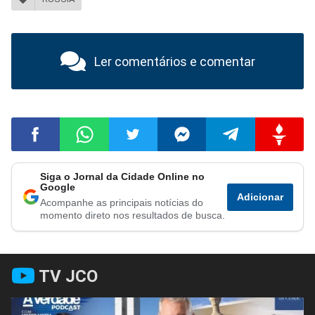
Ler comentários e comentar
Siga o Jornal da Cidade Online no
Compartilhar
Compartilhar
Compartilhar
Compartilhar
Compartilhar
Compart
Google
Adicionar
Acompanhe as principais notícias do
no
no
no
no
no
no
momento direto nos resultados de busca.
Facebook
Whatsapp
Twitter
Messenger
Telegram
Gettr
TV JCO