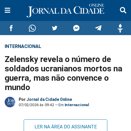
INTERNACIONAL
Compartilhar
Compartilhar
Compartilhar
Compartilhar
Compartilhar
Compar
Zelensky revela o número de
no
no
no
no
no
no
soldados ucranianos mortos na
guerra, mas não convence o
Facebook
Whatsapp
Twitter
Messenger
Telegram
Gettr
mundo
Por
Jornal da Cidade Online
07/02/2026 às 09:42
Internacional
LER NA ÁREA DO ASSINANTE