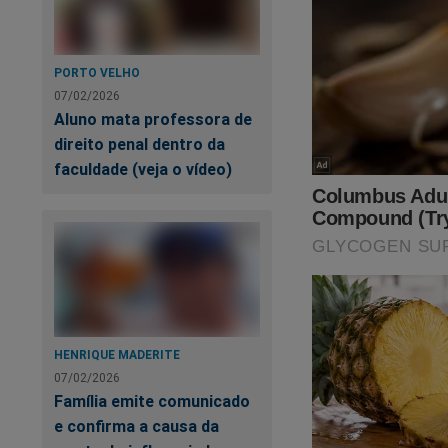
PORTO VELHO
07/02/2026
Estamos sobreviven
Aluno mata professora de
fortalecer a nossa 
direito penal dentro da
assistir o primeiro
faculdade (veja o vídeo)
Revista A Verdade, 
no link:
https://ass
SEU APOIO É MU
HENRIQUE MADERITE
07/02/2026
Família emite comunicado
e confirma a causa da