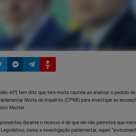
ilhar
mpartilhar
Compartilhar
Compartilhar
Compartilhar
ião-AP) tem dito que terá muita cautela ao analisar o pedido de
o
no
no
no
rlamentar Mista de Inquérito (CPMI) para investigar as acusaç
anco Master.
pp
itter
Messenger
Telegram
Gettr
 apresentou durante o recesso é de que ele não permitirá que me
Legislativo, como a investigação parlamentar, sejam “instrumen