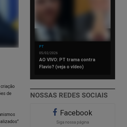
PT
05/02/2026
AO VIVO: PT trama contra
Flavio? (veja o vídeo)
 criação
ões de
NOSSAS REDES SOCIAIS
Facebook
canismos
talizados”
Siga nossa página