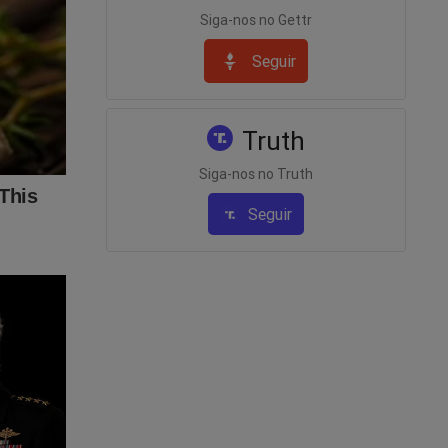
Siga-nos no Gettr
Seguir
 Para
Truth
to de
eúdo da
Siga-nos no Truth
r, clique
Seguir