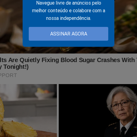
Navegue livre de anúncios pelo
melhor conteúdo e colabore com a
nossa independência.
ASSINAR AGORA
do graças a ajuda de nossos assinantes e parceiros comerciais.
batalha, considere se tornar um
assinante,
o que lhe dará o direi
PODCAST
conservador do Brasil e ter acesso exclusivo ao cont
onde os "assuntos proibidos" no Brasil são revelados. Para assina
inante.jornaldacidadeonline.com.br/apresentacao
ITO IMPORTANTE! CONTAMOS COM VOCÊ!