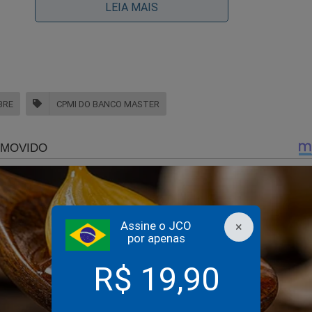
LEIA MAIS
raes e Toffoli vão pra cima de Alcolumbre para evitar a C
BRE
CPMI DO BANCO MASTER
anco Master
nalmente, o Congresso fez a sua parte, agora é esperar po
lcolumbre
Assine o JCO
×
por apenas
R$ 19,90