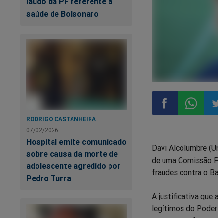
laudo da PF referente à
saúde de Bolsonaro
RODRIGO CASTANHEIRA
Compartilhar
Compart
Co
07/02/2026
Hospital emite comunicado
Davi Alcolumbre (Un
no
no
n
sobre causa da morte de
de uma Comissão Pa
adolescente agredido por
fraudes contra o B
Facebook
Whatsa
Tw
Pedro Turra
A justificativa que
legítimos do Poder 