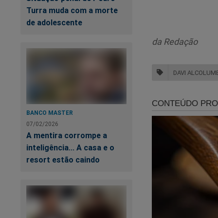
Turra muda com a morte
de adolescente
da Redação
Mo
DAVI ALCOLUM
B
BANCO MASTER
Fi
07/02/2026
A
A mentira corrompe a
inteligência... A casa e o
resort estão caindo