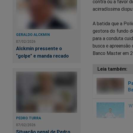
contra ou a favor 
acirradíssima disput
A batida que a Polí
gestora do fundo d
GERALDO ALCKMIN
para a conduta cui
07/02/2026
busca e apreensão d
Alckmin pressente o
Banco Master em 2
"golpe" e manda recado
Pa
Ba
PEDRO TURRA
07/02/2026
Situação penal de Pedro