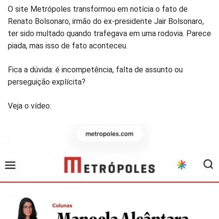
Compartilhar
Compartilhar
Compartilhar
Compartilhar
Compartilhar
Compart
O site Metrópoles transformou em notícia o fato de
Renato Bolsonaro, irmão do ex-presidente Jair Bolsonaro,
no
no
no
no
no
no
ter sido multado quando trafegava em uma rodovia. Parece
piada, mas isso de fato aconteceu.
Facebook
Whatsapp
Twitter
Messenger
Telegram
Gettr
Fica a dúvida: é incompetência, falta de assunto ou
perseguição explícita?
Veja o vídeo: