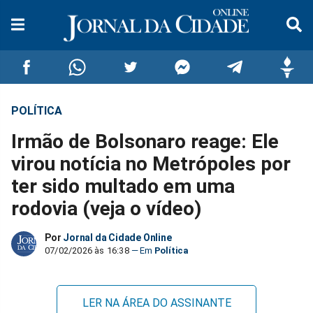
POLÍTICA
Compartilhar
Compartilhar
Compartilhar
Compartilhar
Compartilhar
Compar
Irmão de Bolsonaro reage: Ele
no
no
no
no
no
no
virou notícia no Metrópoles por
ter sido multado em uma
Facebook
Whatsapp
Twitter
Messenger
Telegram
Gettr
rodovia (veja o vídeo)
Por
Jornal da Cidade Online
07/02/2026 às 16:38
Política
LER NA ÁREA DO ASSINANTE