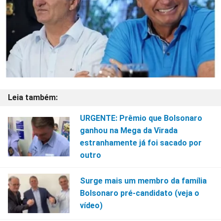
URGENTE: Prêmio que Bolsonaro
ganhou na Mega da Virada
estranhamente já foi sacado por
outro
Surge mais um membro da família
Bolsonaro pré-candidato (veja o
vídeo)