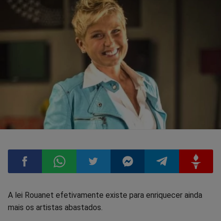
Compartilhar
Compartilhar
Compartilhar
Compartilhar
Compartilhar
Compart
A lei Rouanet efetivamente existe para enriquecer ainda
mais os artistas abastados.
no
no
no
no
no
no