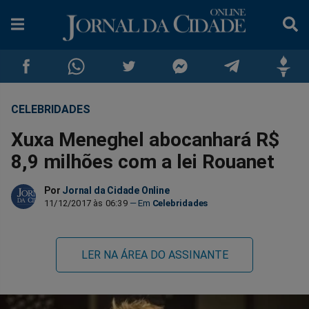
CELEBRIDADES
Compartilhar
Compartilhar
Compartilhar
Compartilhar
Compartilhar
Compar
Xuxa Meneghel abocanhará R$
no
no
no
no
no
no
8,9 milhões com a lei Rouanet
Facebook
Whatsapp
Twitter
Messenger
Telegram
Gettr
Por
Jornal da Cidade Online
11/12/2017 às 06:39
Celebridades
LER NA ÁREA DO ASSINANTE