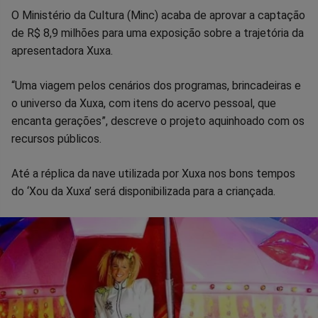
O Ministério da Cultura (Minc) acaba de aprovar a captação
Facebook
Whatsapp
Twitter
Messenger
Telegram
Gettr
de R$ 8,9 milhões para uma exposição sobre a trajetória da
apresentadora Xuxa.
“Uma viagem pelos cenários dos programas, brincadeiras e
o universo da Xuxa, com itens do acervo pessoal, que
encanta gerações”, descreve o projeto aquinhoado com os
recursos públicos.
Até a réplica da nave utilizada por Xuxa nos bons tempos
do ‘Xou da Xuxa’ será disponibilizada para a criançada.