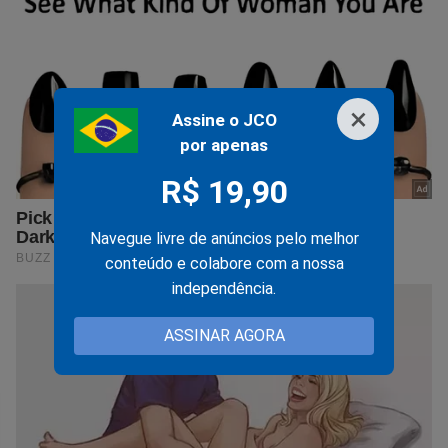
×
Assine o JCO
por apenas
R$ 19,90
Navegue livre de anúncios pelo melhor
conteúdo e colabore com a nossa
independência.
ASSINAR AGORA