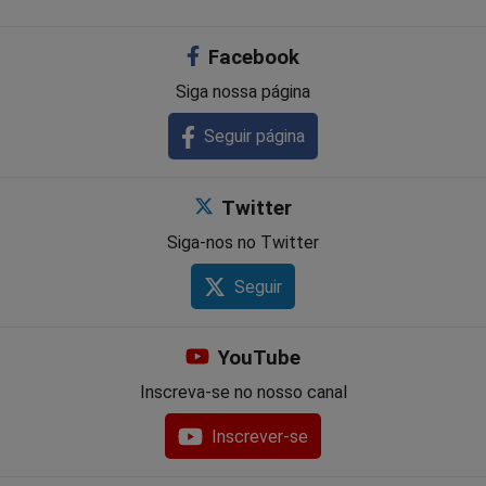
no
no
no
no
no
no
Facebook
Facebook
Whatsapp
Twitter
Messenger
Telegram
Gettr
Siga nossa página
Seguir página
Twitter
Siga-nos no Twitter
Seguir
YouTube
Inscreva-se no nosso canal
Inscrever-se