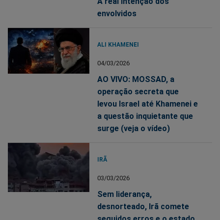
A real intenção dos
envolvidos
ALI KHAMENEI
04/03/2026
AO VIVO: MOSSAD, a
operação secreta que
levou Israel até Khamenei e
a questão inquietante que
surge (veja o vídeo)
IRÃ
03/03/2026
Sem liderança,
desnorteado, Irã comete
seguidos erros e o estado