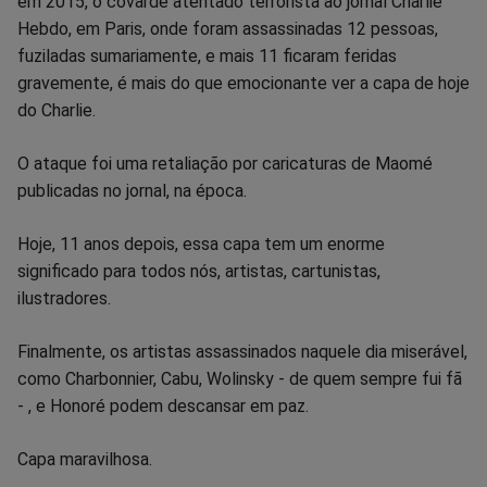
em 2015, o covarde atentado terrorista ao jornal Charlie
no
no
no
no
no
no
Hebdo, em Paris, onde foram assassinadas 12 pessoas,
fuziladas sumariamente, e mais 11 ficaram feridas
Facebook
Whatsapp
Twitter
Messenger
Telegram
Gettr
gravemente, é mais do que emocionante ver a capa de hoje
do Charlie.
O ataque foi uma retaliação por caricaturas de Maomé
publicadas no jornal, na época.
Hoje, 11 anos depois, essa capa tem um enorme
significado para todos nós, artistas, cartunistas,
ilustradores.
Finalmente, os artistas assassinados naquele dia miserável,
como Charbonnier, Cabu, Wolinsky - de quem sempre fui fã
- , e Honoré podem descansar em paz.
Capa maravilhosa.