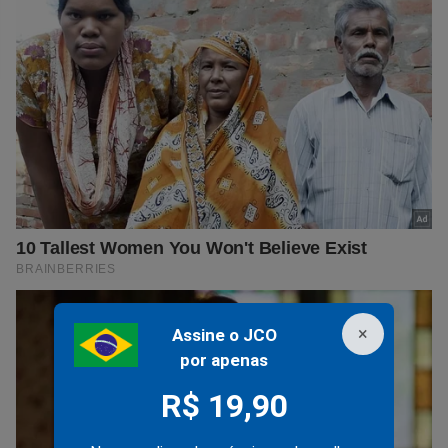
×
Assine o JCO
por apenas
R$ 19,90