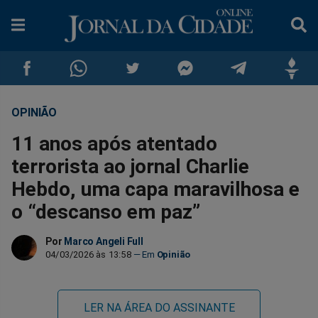
OPINIÃO
Compartilhar
Compartilhar
Compartilhar
Compartilhar
Compartilhar
Compar
11 anos após atentado
no
no
no
no
no
no
terrorista ao jornal Charlie
Hebdo, uma capa maravilhosa e
Facebook
Whatsapp
Twitter
Messenger
Telegram
Gettr
o “descanso em paz”
Por
Marco Angeli Full
04/03/2026 às 13:58
Opinião
LER NA ÁREA DO ASSINANTE