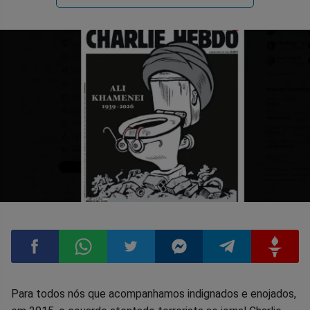
Compartilhar
Compartilhar
Compartilhar
Compartilhar
Compartilhar
Compart
Para todos nós que acompanhamos indignados e enojados,