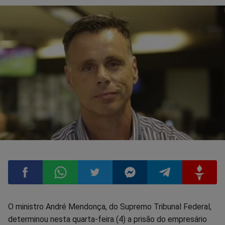
Compartilhar
Compartilhar
Compartilhar
Compartilhar
Compartilhar
Compart
O ministro André Mendonça, do Supremo Tribunal Federal,
determinou nesta quarta-feira (4) a prisão do empresário