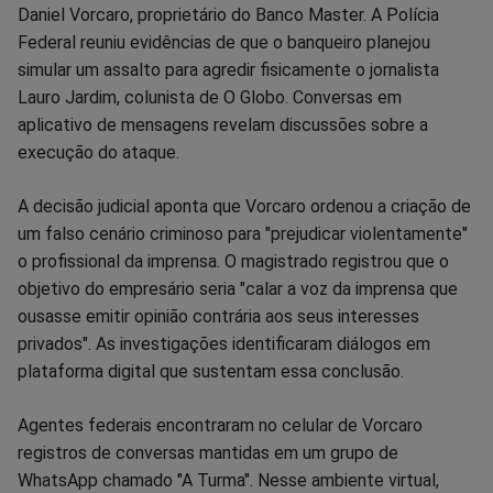
no
no
no
no
no
no
Daniel Vorcaro, proprietário do Banco Master. A Polícia
Federal reuniu evidências de que o banqueiro planejou
Facebook
Whatsapp
Twitter
Messenger
Telegram
Gettr
simular um assalto para agredir fisicamente o jornalista
Lauro Jardim, colunista de O Globo. Conversas em
aplicativo de mensagens revelam discussões sobre a
execução do ataque.
A decisão judicial aponta que Vorcaro ordenou a criação de
um falso cenário criminoso para "prejudicar violentamente"
o profissional da imprensa. O magistrado registrou que o
objetivo do empresário seria "calar a voz da imprensa que
ousasse emitir opinião contrária aos seus interesses
privados". As investigações identificaram diálogos em
plataforma digital que sustentam essa conclusão.
Agentes federais encontraram no celular de Vorcaro
registros de conversas mantidas em um grupo de
WhatsApp chamado "A Turma". Nesse ambiente virtual,