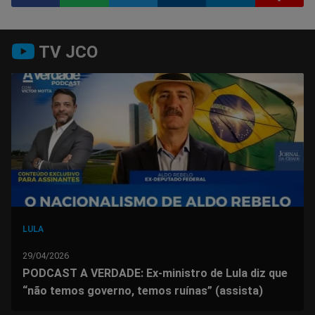
Compartilhar
Compartilhar
Compartilhar
Compartilhar
Compartilhar
Compart
TV JCO
no
no
no
no
no
no
Facebook
Whatsapp
Twitter
Messenger
Telegram
Gettr
LULA
29/04/2026
PODCAST A VERDADE: Ex-ministro de Lula diz que
“não temos governo, temos ruínas” (assista)