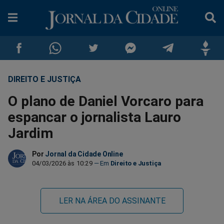
DIREITO E JUSTIÇA
Compartilhar
Compartilhar
Compartilhar
Compartilhar
Compartilhar
Compar
O plano de Daniel Vorcaro para
no
no
no
no
no
no
espancar o jornalista Lauro
Jardim
Facebook
Whatsapp
Twitter
Messenger
Telegram
Gettr
Por
Jornal da Cidade Online
04/03/2026 às 10:29
Direito e Justiça
LER NA ÁREA DO ASSINANTE