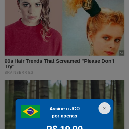
×
Assine o JCO
por apenas