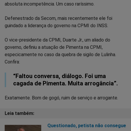
no
no
no
no
no
no
absoluta incompetência. Um caso raríssimo.
Facebook
Whatsapp
Twitter
Messenger
Telegram
Gettr
Defenestrado da Secom, mais recentemente ele foi
guindado a liderança do governo na CPMI do INSS.
O vice-presidente da CPMI, Duarte Jr., um aliado do
governo, definiu a atuação de Pimenta na CPMI,
especicamente no caso da quebra de sigilo de Lulinha.
Confira:
“Faltou conversa, diálogo. Foi uma
cagada de Pimenta. Muita arrogância”.
Exatamente. Bom de gogó, ruim de serviço e arrogante.
Questionado, petista não consegue