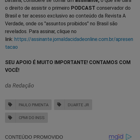
batalha, considere se tornar um
assinante,
o que lhe dará
o direito de assistir o primeiro
PODCAST
conservador do
Brasil e ter acesso exclusivo ao conteúdo da Revista A
Verdade, onde os "assuntos proibidos" no Brasil são
revelados. Para assinar, clique no
link:
https://assinante.jornaldacidadeonline.com.br/apresen
tacao
SEU APOIO É MUITO IMPORTANTE! CONTAMOS COM
VOCÊ!
da Redação
PAULO PIMENTA
DUARTE JR
CPMI DO INSS