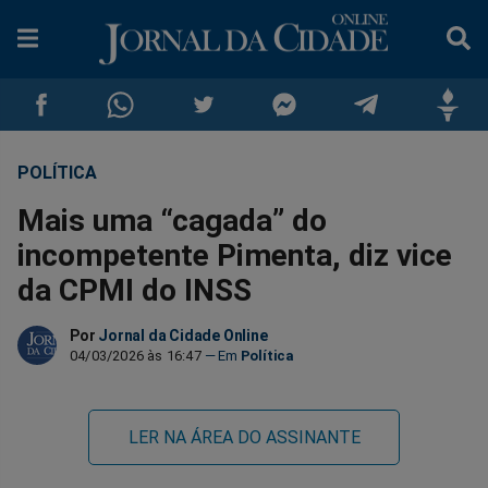
POLÍTICA
Compartilhar
Compartilhar
Compartilhar
Compartilhar
Compartilhar
Compar
Mais uma “cagada” do
no
no
no
no
no
no
incompetente Pimenta, diz vice
da CPMI do INSS
Facebook
Whatsapp
Twitter
Messenger
Telegram
Gettr
Por
Jornal da Cidade Online
04/03/2026 às 16:47
Política
LER NA ÁREA DO ASSINANTE