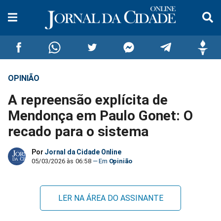
OPINIÃO
Compartilhar
Compartilhar
Compartilhar
Compartilhar
Compartilhar
Compar
A repreensão explícita de
no
no
no
no
no
no
Mendonça em Paulo Gonet: O
recado para o sistema
Facebook
Whatsapp
Twitter
Messenger
Telegram
Gettr
Por
Jornal da Cidade Online
05/03/2026 às 06:58
Opinião
LER NA ÁREA DO ASSINANTE