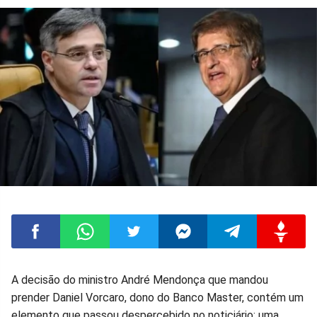
Compartilhar
Compartilhar
Compartilhar
Compartilhar
Compartilhar
Compart
A decisão do ministro André Mendonça que mandou
prender Daniel Vorcaro, dono do Banco Master, contém um
no
no
no
no
no
no
elemento que passou despercebido no noticiário: uma