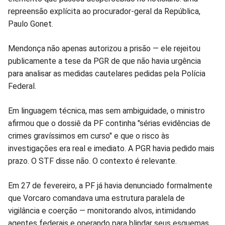
repreensão explícita ao procurador-geral da República,
Facebook
Whatsapp
Twitter
Messenger
Telegram
Gettr
Paulo Gonet.
Mendonça não apenas autorizou a prisão — ele rejeitou
publicamente a tese da PGR de que não havia urgência
para analisar as medidas cautelares pedidas pela Polícia
Federal.
Em linguagem técnica, mas sem ambiguidade, o ministro
afirmou que o dossiê da PF continha "sérias evidências de
crimes gravíssimos em curso" e que o risco às
investigações era real e imediato. A PGR havia pedido mais
prazo. O STF disse não. O contexto é relevante.
Em 27 de fevereiro, a PF já havia denunciado formalmente
que Vorcaro comandava uma estrutura paralela de
vigilância e coerção — monitorando alvos, intimidando
agentes federais e operando para blindar seus esquemas