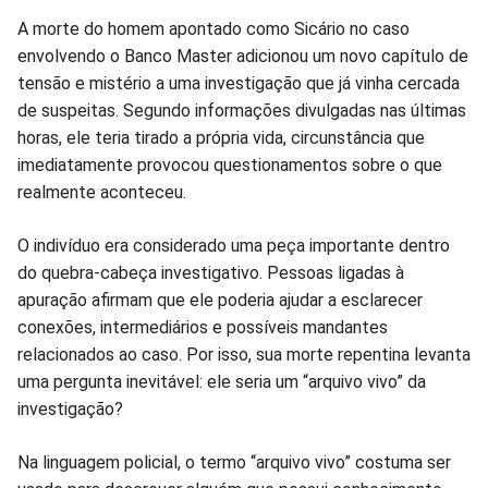
Compartilhar
Compartilhar
Compartilhar
Compartilhar
Compartilhar
Compart
A morte do homem apontado como Sicário no caso
envolvendo o Banco Master adicionou um novo capítulo de
no
no
no
no
no
no
tensão e mistério a uma investigação que já vinha cercada
de suspeitas. Segundo informações divulgadas nas últimas
Facebook
Whatsapp
Twitter
Messenger
Telegram
Gettr
horas, ele teria tirado a própria vida, circunstância que
imediatamente provocou questionamentos sobre o que
realmente aconteceu.
O indivíduo era considerado uma peça importante dentro
do quebra-cabeça investigativo. Pessoas ligadas à
apuração afirmam que ele poderia ajudar a esclarecer
conexões, intermediários e possíveis mandantes
relacionados ao caso. Por isso, sua morte repentina levanta
uma pergunta inevitável: ele seria um “arquivo vivo” da
investigação?
Na linguagem policial, o termo “arquivo vivo” costuma ser