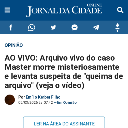
OPINIÃO
Compartilhar
Compartilhar
Compartilhar
Compartilhar
Compartilhar
Compar
AO VIVO: Arquivo vivo do caso
no
no
no
no
no
no
Master morre misteriosamente
e levanta suspeita de "queima de
Facebook
Whatsapp
Twitter
Messenger
Telegram
Gettr
arquivo" (veja o vídeo)
Por
Emílio Kerber Filho
05/03/2026 às 07:42
Opinião
LER NA ÁREA DO ASSINANTE