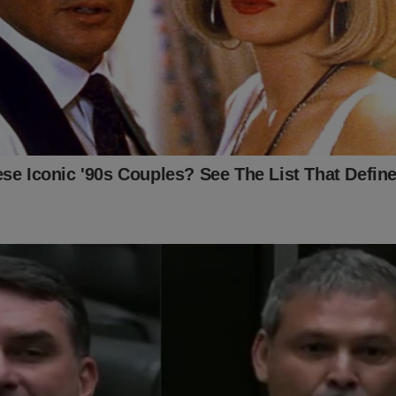
onde os "assuntos proibidos" no Brasil são revelados. Para assina
inante.jornaldacidadeonline.com.br/apresentacao
ITO IMPORTANTE! CONTAMOS COM VOCÊ!