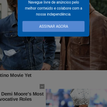
Navegue livre de anúncios pelo
ou na prisão de Vorcaro.
melhor conteúdo e colabore com a
nossa independência.
ASSINAR AGORA
te esquerdista recebia “jabaculê” de banqueiro, diz mensa
cário