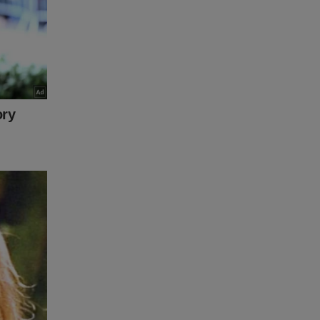
o
 Para
to de
eúdo da