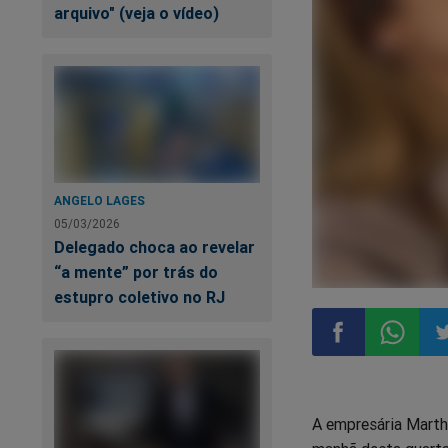
arquivo" (veja o vídeo)
ANGELO LAGES
05/03/2026
Delegado choca ao revelar
“a mente” por trás do
estupro coletivo no RJ
Compartilhar
Compart
Co
A empresária Martha
no
no
n