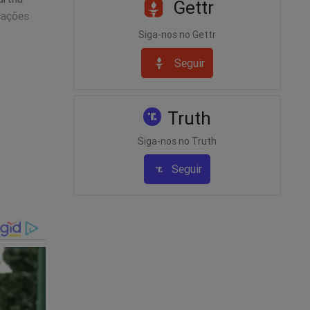
Gettr
cações
Siga-nos no Gettr
Seguir
e
ria não é
Truth
das na
Siga-nos no Truth
em o
Seguir
putados,
 senador
es com
RB. O BRB
ridades. A