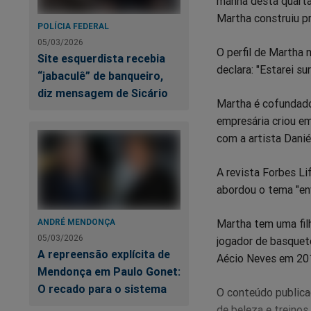
manhã desta quarta-
Martha construiu p
Facebook
Whatsa
Tw
POLÍCIA FEDERAL
05/03/2026
O perfil de Martha 
Site esquerdista recebia
declara: "Estarei s
“jabaculê” de banqueiro,
diz mensagem de Sicário
Martha é cofundado
empresária criou e
com a artista Dani
A revista Forbes L
abordou o tema "en
ANDRÉ MENDONÇA
Martha tem uma filh
05/03/2026
jogador de basquet
A repreensão explícita de
Aécio Neves em 201
Mendonça em Paulo Gonet:
O recado para o sistema
O conteúdo publicad
de beleza e treinos