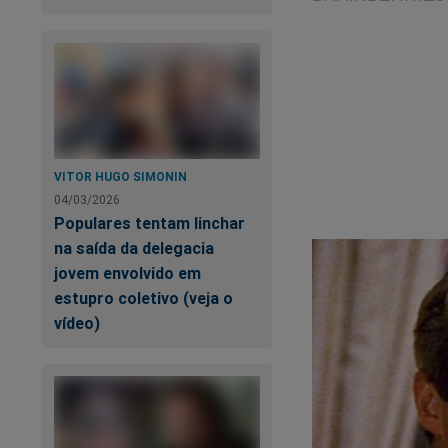
A 
No
in
VITOR HUGO SIMONIN
04/03/2026
Populares tentam linchar
na saída da delegacia
jovem envolvido em
estupro coletivo (veja o
vídeo)
Estamos sobreviven
fortalecer a nossa 
assistir o primeiro