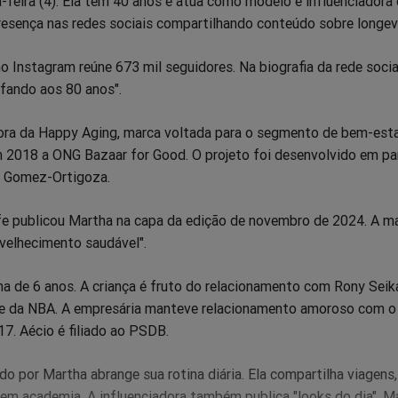
feira (4). Ela tem 40 anos e atua como modelo e influenciadora d
resença nas redes sociais compartilhando conteúdo sobre longev
pp
itter
Messenger
Telegram
Gettr
no Instagram reúne 673 mil seguidores. Na biografia da rede social
urfando aos 80 anos".
ra da Happy Aging, marca voltada para o segmento de bem-esta
m 2018 a ONG Bazaar for Good. O projeto foi desenvolvido em pa
é Gomez-Ortigoza.
ife publicou Martha na capa da edição de novembro de 2024. A ma
velhecimento saudável".
a de 6 anos. A criança é fruto do relacionamento com Rony Seika
e da NBA. A empresária manteve relacionamento amoroso com o 
7. Aécio é filiado ao PSDB.
o por Martha abrange sua rotina diária. Ela compartilha viagens, 
 em academia. A influenciadora também publica "looks do dia". M