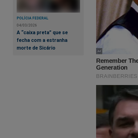
Revista A Verdade, 
no link:
https://ass
POLÍCIA FEDERAL
04/03/2026
SEU APOIO É MU
A “caixa preta” que se
fecha com a estranha
morte de Sicário