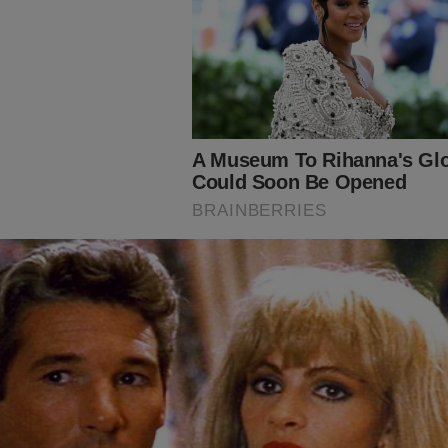
“caixa preta” que se fecha com a estranha morte de Sicári
vas histórias provam que Toffoli estava segurando a
vestigação
do graças a ajuda de nossos assinantes e parceiros comerciais.
batalha, considere se tornar um
assinante,
o que lhe dará o direi
PODCAST
conservador do Brasil e ter acesso exclusivo ao cont