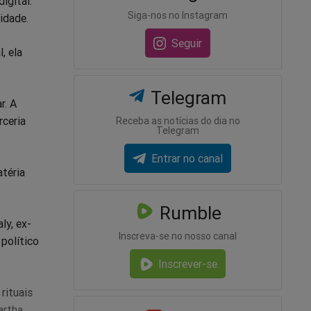
igital.
Siga-nos no Instagram
idade.
Seguir
, ela
Telegram
r. A
rceria
Receba as notícias do dia no
Telegram
Entrar no canal
téria
Rumble
ly, ex-
Inscreva-se no nosso canal
político
Inscrever-se
rituais
artha