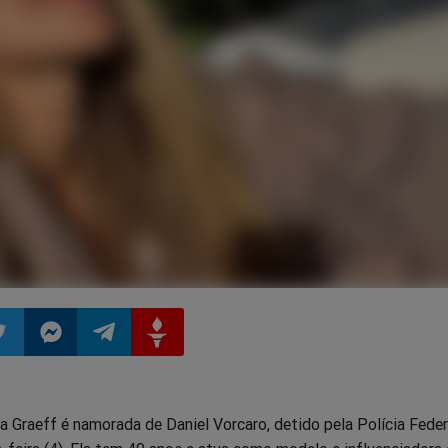
ilhar
mpartilhar
Compartilhar
Compartilhar
Compartilhar
 Graeff é namorada de Daniel Vorcaro, detido pela Polícia Feder
o
no
no
no