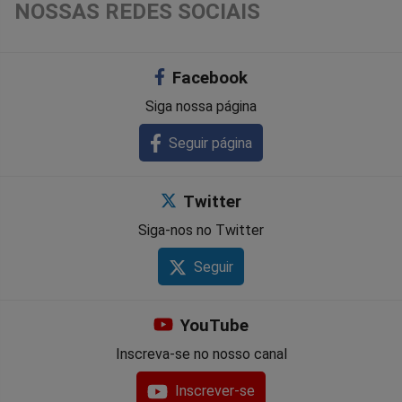
Compartilhar
Compartilhar
Compartilhar
Compartilhar
Compartilhar
Compart
NOSSAS REDES SOCIAIS
no
no
no
no
no
no
Facebook
Facebook
Whatsapp
Twitter
Messenger
Telegram
Gettr
Siga nossa página
Seguir página
Twitter
Siga-nos no Twitter
Seguir
YouTube
Inscreva-se no nosso canal
Inscrever-se