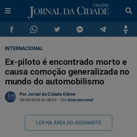
INTERNACIONAL
Compartilhar
Compartilhar
Compartilhar
Compartilhar
Compartilhar
Compar
Ex-piloto é encontrado morto e
no
no
no
no
no
no
causa comoção generalizada no
mundo do automobilismo
Facebook
Whatsapp
Twitter
Messenger
Telegram
Gettr
Por
Jornal da Cidade Online
05/03/2026 às 08:53
Internacional
LER NA ÁREA DO ASSINANTE