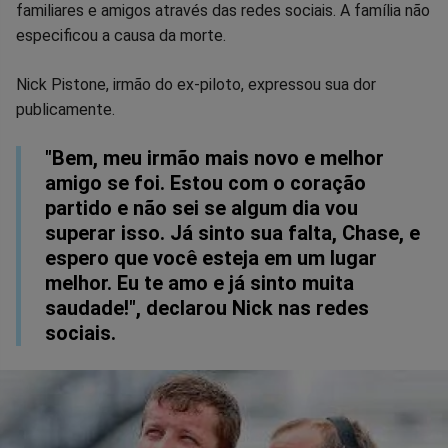
no
no
no
no
no
no
familiares e amigos através das redes sociais. A família não
especificou a causa da morte.
Facebook
Whatsapp
Twitter
Messenger
Telegram
Gettr
Nick Pistone, irmão do ex-piloto, expressou sua dor
publicamente.
"Bem, meu irmão mais novo e melhor
amigo se foi. Estou com o coração
partido e não sei se algum dia vou
superar isso. Já sinto sua falta, Chase, e
espero que você esteja em um lugar
melhor. Eu te amo e já sinto muita
saudade!", declarou Nick nas redes
sociais.