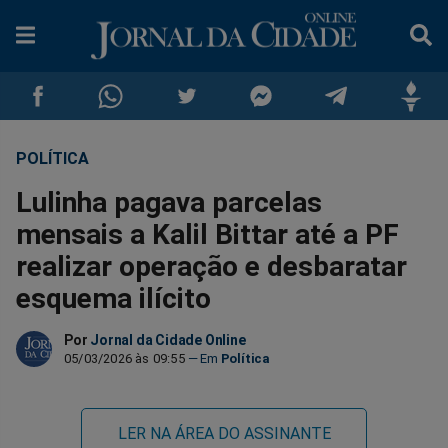
POLÍTICA
Compartilhar
Compartilhar
Compartilhar
Compartilhar
Compartilhar
Compar
Lulinha pagava parcelas
no
no
no
no
no
no
mensais a Kalil Bittar até a PF
realizar operação e desbaratar
Facebook
Whatsapp
Twitter
Messenger
Telegram
Gettr
esquema ilícito
Por
Jornal da Cidade Online
05/03/2026 às 09:55
Política
LER NA ÁREA DO ASSINANTE