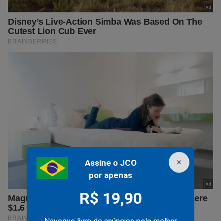
×
Assine o JCO
por apenas
R$ 19,90