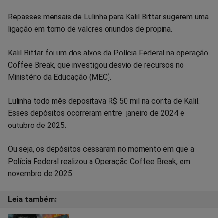
Compartilhar
Compartilhar
Compartilhar
Compartilhar
Compartilhar
Compart
Repasses mensais de Lulinha para Kalil Bittar sugerem uma
ligação em torno de valores oriundos de propina.
no
no
no
no
no
no
Kalil Bittar foi um dos alvos da Polícia Federal na operação
Facebook
Whatsapp
Twitter
Messenger
Telegram
Gettr
Coffee Break, que investigou desvio de recursos no
Ministério da Educação (MEC).
Lulinha todo mês depositava R$ 50 mil na conta de Kalil.
Esses depósitos ocorreram entre janeiro de 2024 e
outubro de 2025.
Ou seja, os depósitos cessaram no momento em que a
Polícia Federal realizou a Operação Coffee Break, em
novembro de 2025.