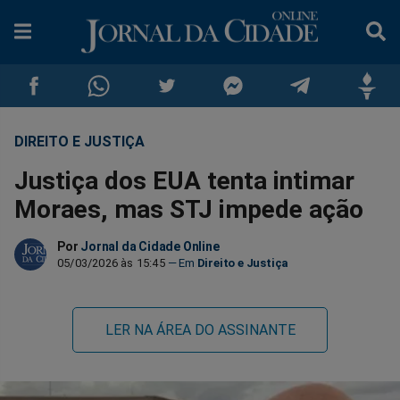
DIREITO E JUSTIÇA
Compartilhar
Compartilhar
Compartilhar
Compartilhar
Compartilhar
Compar
Justiça dos EUA tenta intimar
no
no
no
no
no
no
Moraes, mas STJ impede ação
Facebook
Whatsapp
Twitter
Messenger
Telegram
Gettr
Por
Jornal da Cidade Online
05/03/2026 às 15:45
Direito e Justiça
LER NA ÁREA DO ASSINANTE