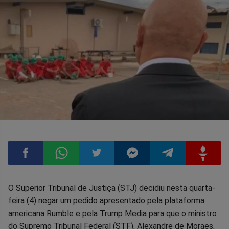
Compartilhar
Compartilhar
Compartilhar
Compartilhar
Compartilhar
Compart
O Superior Tribunal de Justiça (STJ) decidiu nesta quarta-
feira (4) negar um pedido apresentado pela plataforma
no
no
no
no
no
no
americana Rumble e pela Trump Media para que o ministro
do Supremo Tribunal Federal (STF), Alexandre de Moraes,