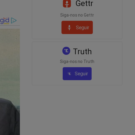
Gettr
Siga-nos no Gettr
Seguir
Truth
Siga-nos no Truth
Seguir
 o povo:
as e
postos!