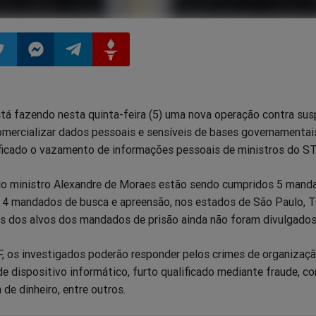
ilhar
mpartilhar
Compartilhar
Compartilhar
Compartilhar
stá fazendo nesta quinta-feira (5) uma nova operação contra sus
o
no
no
no
comercializar dados pessoais e sensíveis de bases governamentai
tificado o vazamento de informações pessoais de ministros do ST
pp
itter
Messenger
Telegram
Gettr
o ministro Alexandre de Moraes estão sendo cumpridos 5 mand
e 4 mandados de busca e apreensão, nos estados de São Paulo, 
s dos alvos dos mandados de prisão ainda não foram divulgados
, os investigados poderão responder pelos crimes de organizaç
de dispositivo informático, furto qualificado mediante fraude, c
de dinheiro, entre outros.