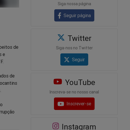
Siga nossa página
Seguir página
Twitter
peitos de
Siga-nos no Twitter
s e
Seguir
F.
ados de
YouTube
Tocantins
.
Inscreva-se no nosso canal
Inscrever-se
ão
orrupção
Instagram