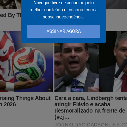
Navegue livre de anúncios pelo
melhor conteúdo e colabore com a
udoconservador.com.br/products/supremo-silencio-o-que-voce-
nossa independência.
ASSINAR AGORA