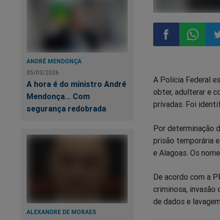
Compartilhar
Compart
Co
ANDRÉ MENDONÇA
05/03/2026
A Polícia Federal e
no
no
n
A hora é do ministro André
obter, adulterar e 
Mendonça... Com
privadas. Foi iden
Facebook
Whatsa
Tw
segurança redobrada
Por determinação d
prisão temporária 
e Alagoas. Os nome
De acordo com a PF
criminosa, invasão 
de dados e lavagem 
ALEXANDRE DE MORAES