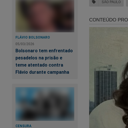
SÃO PAULO
Se
ma
FLÁVIO BOLSONARO
05/03/2026
Bolsonaro tem enfrentado
pesadelos na prisão e
teme atentado contra
Flávio durante campanha
A Magnitsky caiu, 
o polêmico livro
"S
outros absurdos q
Se apresse, a censu
CENSURA