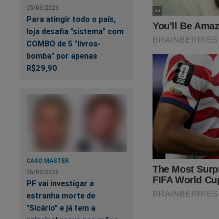
05/03/2026
https://www.conte
Para atingir todo o país,
pode-saber
loja desafia "sistema" com
COMBO de 5 "livros-
Veja a capa:
bomba" por apenas
R$29,90
CASO MASTER
05/03/2026
PF vai investigar a
estranha morte de
"Sicário" e já tem a