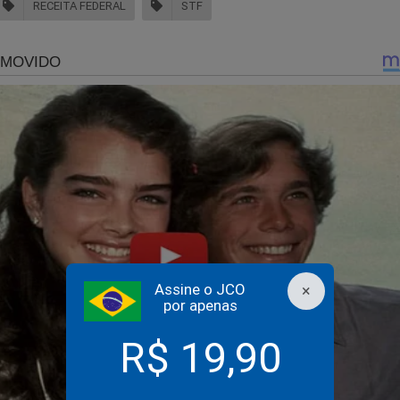
RECEITA FEDERAL
STF
rvidora acusada de acessar dados da esposa de Moraes é
ntida por 4 horas em presídio masculino
Assine o JCO
×
por apenas
mas um dos maiores medos de Moraes ainda está disponível para
R$ 19,90
upremo Silêncio"
.
A perseguição contra parlamentares, jornalist
ue começaram no famigerado Inquérito das Fakes News foram ex
ra está de olho nessa obra! Clique no link abaixo: