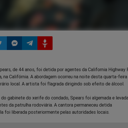
ilhar
mpartilhar
Compartilhar
Compartilhar
Compartilhar
pears, de 44 anos, foi detida por agentes da California Highway 
o
no
no
no
 na Califórnia. A abordagem ocorreu na noite desta quarta-feira 
ário local. A artista foi flagrada dirigindo sob efeito de álcool.
pp
itter
Messenger
Telegram
Gettr
 do gabinete do xerife do condado, Spears foi algemada e levad
tes da patrulha rodoviária. A cantora permaneceu detida
a foi liberada posteriormente pelas autoridades locais.