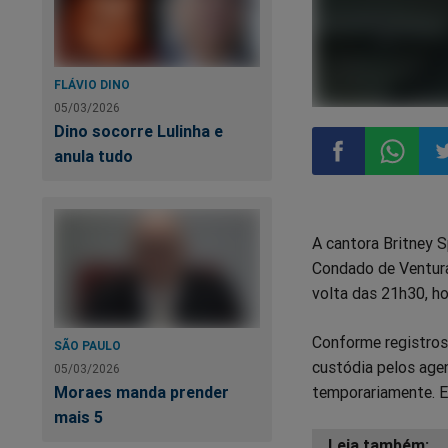
FLÁVIO DINO
05/03/2026
Dino socorre Lulinha e
anula tudo
Compartilhar
Compart
Co
A cantora Britney S
no
no
n
Condado de Ventura,
volta das 21h30, hor
Facebook
Whatsa
Tw
Conforme registros
SÃO PAULO
custódia pelos agen
05/03/2026
Moraes manda prender
temporariamente. El
mais 5