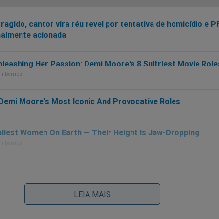
ragido, cantor vira réu revel por tentativa de homicídio e P
nalmente acionada
rre cantora vítima de aneurisma cerebral
LEIA MAIS
moso cantor sertanejo brasileiro conta que escapou por 