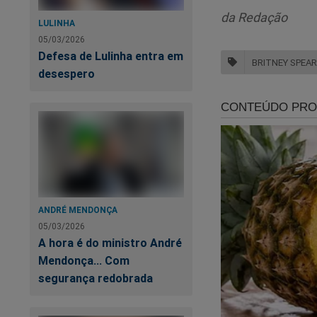
de
da Redação
LULINHA
05/03/2026
Defesa de Lulinha entra em
BRITNEY SPEA
desespero
ANDRÉ MENDONÇA
Estamos sobreviven
05/03/2026
fortalecer a nossa 
A hora é do ministro André
assistir o primeiro
Mendonça... Com
Revista A Verdade, 
segurança redobrada
no link:
https://ass