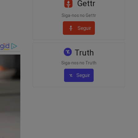
Gettr
Siga-nos no Gettr
Seguir
Truth
Siga-nos no Truth
Seguir
 Para
to de
eúdo da
r, clique