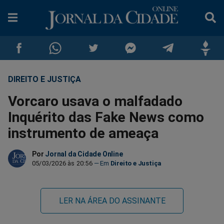
DIREITO E JUSTIÇA
Compartilhar
Compartilhar
Compartilhar
Compartilhar
Compartilhar
Compar
Vorcaro usava o malfadado
no
no
no
no
no
no
Inquérito das Fake News como
instrumento de ameaça
Facebook
Whatsapp
Twitter
Messenger
Telegram
Gettr
Por
Jornal da Cidade Online
05/03/2026 às 20:56
Direito e Justiça
LER NA ÁREA DO ASSINANTE