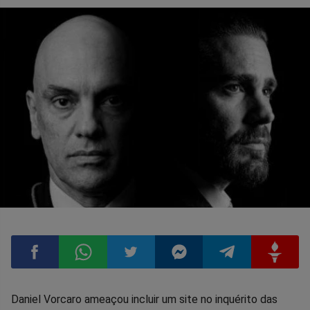
Compartilhar
Compartilhar
Compartilhar
Compartilhar
Compartilhar
Compart
Daniel Vorcaro ameaçou incluir um site no inquérito das