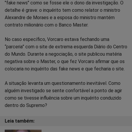
"fake news" como se fosse ele o dono da investigação. O
no
no
no
no
no
no
detalhe é grave: o inquérito tem como relator o ministro
Alexandre de Moraes e a esposa do ministro mantém
Facebook
Whatsapp
Twitter
Messenger
Telegram
Gettr
contrato milionário com o Banco Master.
No caso específico, Vorcaro estava fechando uma
“parceria” com o site de extrema esquerda Diário do Centro
do Mundo. Durante a negociação, o site publicou matéria
negativa sobre o Master, o que fez Vorcaro afirmar que os
colocaria no inquérito das fake news e que fecharia o site.
A situação levanta um questionamento inevitável. Como
alguém investigado se sente confortável a ponto de agir
como se tivesse influência sobre um inquérito conduzido
dentro do Supremo?