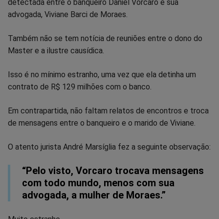
detectada entre o banqueiro Daniel Vorcaro e sua
no
no
no
no
no
no
advogada, Viviane Barci de Moraes.
Facebook
Whatsapp
Twitter
Messenger
Telegram
Gettr
Também não se tem notícia de reuniões entre o dono do
Master e a ilustre causídica.
Isso é no mínimo estranho, uma vez que ela detinha um
contrato de R$ 129 milhões com o banco.
Em contrapartida, não faltam relatos de encontros e troca
de mensagens entre o banqueiro e o marido de Viviane.
O atento jurista André Marsíglia fez a seguinte observação:
“Pelo visto, Vorcaro trocava mensagens
com todo mundo, menos com sua
advogada, a mulher de Moraes.”