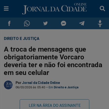
DIREITO E JUSTIÇA
Compartilhar
Compartilhar
Compartilhar
Compartilhar
Compartilhar
Compar
A troca de mensagens que
no
no
no
no
no
no
obrigatoriamente Vorcaro
deveria ter e não foi encontrada
Facebook
Whatsapp
Twitter
Messenger
Telegram
Gettr
em seu celular
Por
Jornal da Cidade Online
06/03/2026 às 05:40
Direito e Justiça
LER NA ÁREA DO ASSINANTE