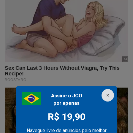
×
Assine o JCO
por apenas
R$ 19,90
Navegue livre de anúncios pelo melhor