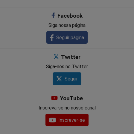
no
no
no
no
no
no
Facebook
Facebook
Whatsapp
Twitter
Messenger
Telegram
Gettr
Siga nossa página
Seguir página
Twitter
Siga-nos no Twitter
Seguir
YouTube
Inscreva-se no nosso canal
Inscrever-se