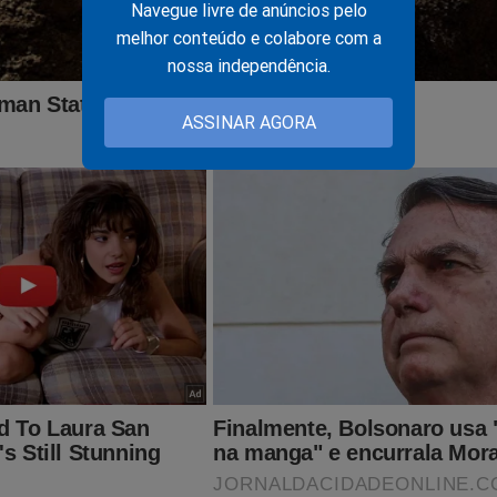
Navegue livre de anúncios pelo
melhor conteúdo e colabore com a
nossa independência.
ASSINAR AGORA
do graças a ajuda de nossos assinantes e parceiros comerciais.
batalha, considere se tornar um
assinante,
o que lhe dará o direi
PODCAST
conservador do Brasil e ter acesso exclusivo ao cont
onde os "assuntos proibidos" no Brasil são revelados. Para assina
inante.jornaldacidadeonline.com.br/apresentacao
ITO IMPORTANTE! CONTAMOS COM VOCÊ!