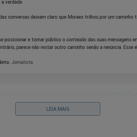
 a verdade.
 das conversas deixam claro que Moraes trilhou por um caminho 
 se posicionar e tornar público o conteúdo das suas mensagens e
ntrário, parece não restar outro caminho senão a renúncia. Esse é
eto.
Jornalista.
lu mostra o tamanho do absurdo praticado por Gilmar “pa
lvar o colega do aperto” (veja o vídeo)
LEIA MAIS