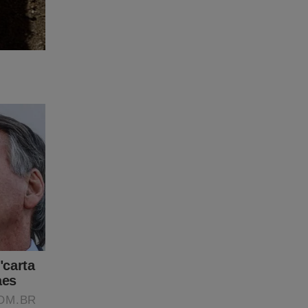
 Para
to de
eúdo da
r, clique