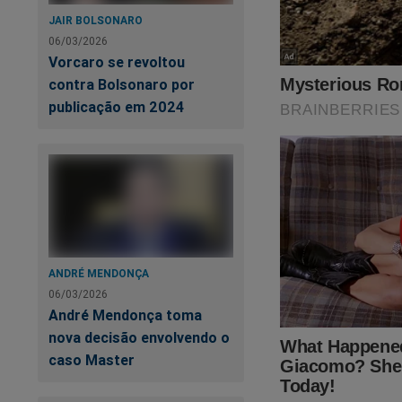
JAIR BOLSONARO
06/03/2026
Vorcaro se revoltou
contra Bolsonaro por
publicação em 2024
Estamos sobreviven
fortalecer a nossa 
assistir o primeiro
Revista A Verdade, 
no link:
https://ass
SEU APOIO É MU
ANDRÉ MENDONÇA
06/03/2026
André Mendonça toma
nova decisão envolvendo o
caso Master