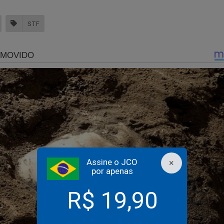
STF
lu Gaspar não se intimida e manda duro recado para Morae
vídeo)
vogado de Daniel Silveira manda recado “humanitário” para
spar e faz uma advertência: “cuide de sua segurança”
Assine o JCO
×
por apenas
R$ 19,90