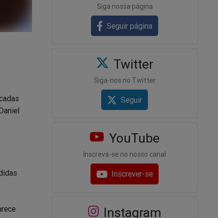
Siga nossa página
Seguir página
Twitter
Siga-nos no Twitter
icadas
Seguir
Daniel
YouTube
Inscreva-se no nosso canal
didas
Inscrever-se
arece
Instagram