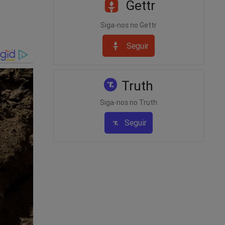
Gettr
Siga-nos no Gettr
Seguir
Truth
s (veja
Siga-nos no Truth
Seguir
 Malu