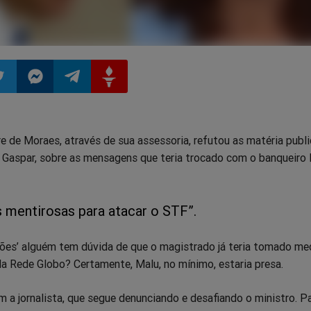
ilhar
mpartilhar
Compartilhar
Compartilhar
Compartilhar
e de Moraes, através de sua assessoria, refutou as matéria publ
o
no
no
no
u Gaspar, sobre as mensagens que teria trocado com o banqueiro 
pp
itter
Messenger
Telegram
Gettr
s mentirosas para atacar o STF”.
ações’ alguém tem dúvida de que o magistrado já teria tomado me
 da Rede Globo? Certamente, Malu, no mínimo, estaria presa.
 a jornalista, que segue denunciando e desafiando o ministro. P