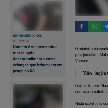
RIO GRANDE DO SUL
Compartilhar
Compart
Co
06/03/2026
Homem é sequestrado e
O ministro Alexandr
no
no
n
morto após
pela jornalista Mal
desentendimento entre
Vorcaro.
Facebook
Whatsa
Tw
crianças que brincavam em
praça no RS
“São ilaçõe
Ora, se fossem ‘il
contra a jornalista
Nada aconteceu com