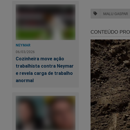
MALU GASPAR
NEYMAR
06/03/2026
Ma
Cozinheira move ação
o 
trabalhista contra Neymar
e revela carga de trabalho
Ad
anormal
Ga