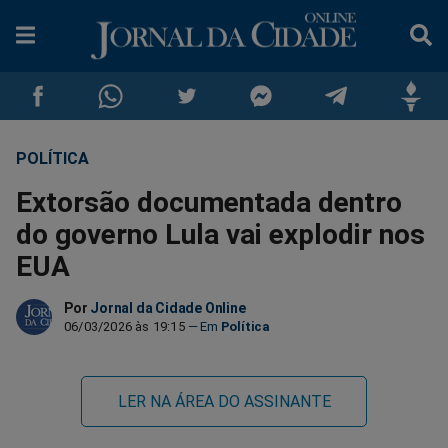
POLÍTICA
Compartilhar
Compartilhar
Compartilhar
Compartilhar
Compartilhar
Compar
Extorsão documentada dentro
no
no
no
no
no
no
do governo Lula vai explodir nos
EUA
Facebook
Whatsapp
Twitter
Messenger
Telegram
Gettr
Por
Jornal da Cidade Online
06/03/2026 às 19:15
Política
LER NA ÁREA DO ASSINANTE