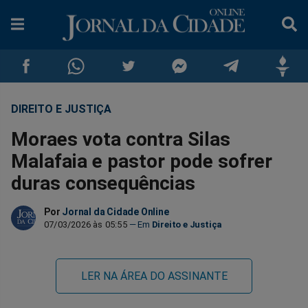
DIREITO E JUSTIÇA
Compartilhar
Compartilhar
Compartilhar
Compartilhar
Compartilhar
Compar
Moraes vota contra Silas
no
no
no
no
no
no
Malafaia e pastor pode sofrer
duras consequências
Facebook
Whatsapp
Twitter
Messenger
Telegram
Gettr
Por
Jornal da Cidade Online
07/03/2026 às 05:55
Direito e Justiça
LER NA ÁREA DO ASSINANTE