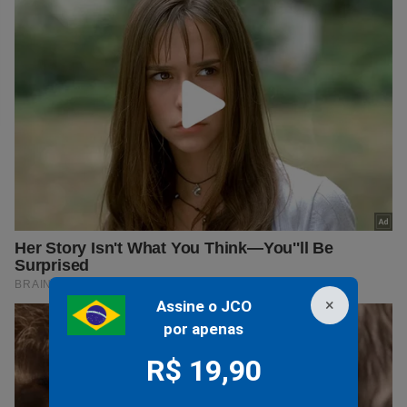
×
Assine o JCO
por apenas
R$ 19,90