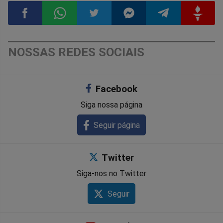
Compartilhar
Compartilhar
Compartilhar
Compartilhar
Compartilhar
Compart
NOSSAS REDES SOCIAIS
no
no
no
no
no
no
Facebook
Facebook
Whatsapp
Twitter
Messenger
Telegram
Gettr
Siga nossa página
Seguir página
Twitter
Siga-nos no Twitter
Seguir