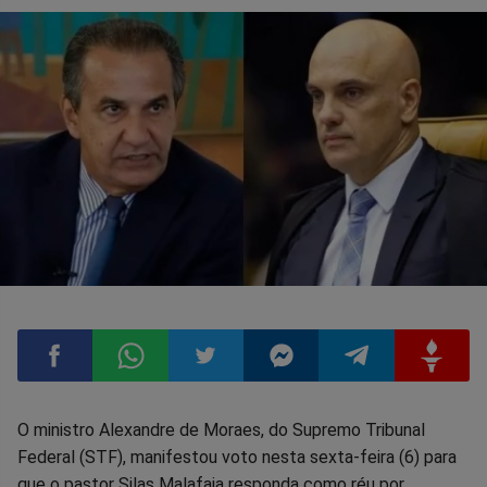
Compartilhar
Compartilhar
Compartilhar
Compartilhar
Compartilhar
Compart
O ministro Alexandre de Moraes, do Supremo Tribunal
Federal (STF), manifestou voto nesta sexta-feira (6) para
no
no
no
no
no
no
que o pastor Silas Malafaia responda como réu por