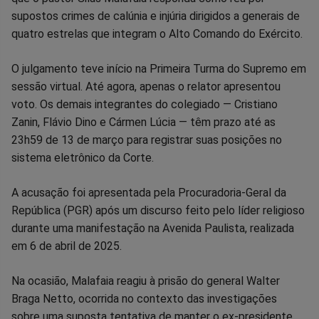
supostos crimes de calúnia e injúria dirigidos a generais de
Facebook
Whatsapp
Twitter
Messenger
Telegram
Gettr
quatro estrelas que integram o Alto Comando do Exército.
O julgamento teve início na Primeira Turma do Supremo em
sessão virtual. Até agora, apenas o relator apresentou
voto. Os demais integrantes do colegiado — Cristiano
Zanin, Flávio Dino e Cármen Lúcia — têm prazo até as
23h59 de 13 de março para registrar suas posições no
sistema eletrônico da Corte.
A acusação foi apresentada pela Procuradoria-Geral da
República (PGR) após um discurso feito pelo líder religioso
durante uma manifestação na Avenida Paulista, realizada
em 6 de abril de 2025.
Na ocasião, Malafaia reagiu à prisão do general Walter
Braga Netto, ocorrida no contexto das investigações
sobre uma suposta tentativa de manter o ex-presidente