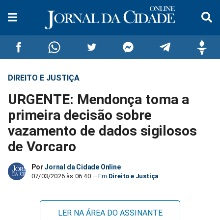
DIREITO E JUSTIÇA
Compartilhar
Compartilhar
Compartilhar
Compartilhar
Compartilhar
Compar
URGENTE: Mendonça toma a
no
no
no
no
no
no
primeira decisão sobre
vazamento de dados sigilosos
Facebook
Whatsapp
Twitter
Messenger
Telegram
Gettr
de Vorcaro
Por
Jornal da Cidade Online
07/03/2026 às 06:40
Direito e Justiça
LER NA ÁREA DO ASSINANTE