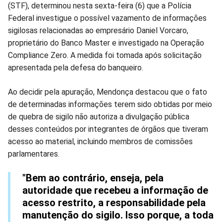
(STF), determinou nesta sexta-feira (6) que a Polícia
no
no
no
no
no
no
Federal investigue o possível vazamento de informações
sigilosas relacionadas ao empresário Daniel Vorcaro,
Facebook
Whatsapp
Twitter
Messenger
Telegram
Gettr
proprietário do Banco Master e investigado na Operação
Compliance Zero. A medida foi tomada após solicitação
apresentada pela defesa do banqueiro.
Ao decidir pela apuração, Mendonça destacou que o fato
de determinadas informações terem sido obtidas por meio
de quebra de sigilo não autoriza a divulgação pública
desses conteúdos por integrantes de órgãos que tiveram
acesso ao material, incluindo membros de comissões
parlamentares.
"Bem ao contrário, enseja, pela
autoridade que recebeu a informação de
acesso restrito, a responsabilidade pela
manutenção do sigilo. Isso porque, a toda