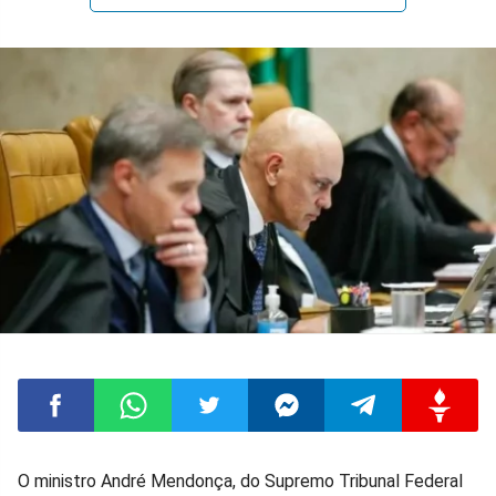
Compartilhar
Compartilhar
Compartilhar
Compartilhar
Compartilhar
Compart
O ministro André Mendonça, do Supremo Tribunal Federal