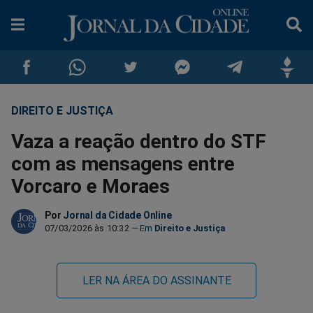
DIREITO E JUSTIÇA
Compartilhar
Compartilhar
Compartilhar
Compartilhar
Compartilhar
Compar
Vaza a reação dentro do STF
no
no
no
no
no
no
com as mensagens entre
Vorcaro e Moraes
Facebook
Whatsapp
Twitter
Messenger
Telegram
Gettr
Por
Jornal da Cidade Online
07/03/2026 às 10:32
Direito e Justiça
LER NA ÁREA DO ASSINANTE