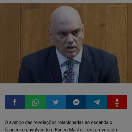
Compartilhar
Compartilhar
Compartilhar
Compartilhar
Compartilhar
Compart
O avanço das revelações relacionadas ao escândalo
financeiro envolvendo o Banco Master tem provocado