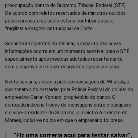
no
no
no
no
no
no
preocupação dentro do Supremo Tribunal Federal (STF).
De acordo com relatos reservados de ministros ouvidos
Facebook
Whatsapp
Twitter
Messenger
Telegram
Gettr
pela imprensa, o episódio estaria contribuindo para
fragilizar a imagem institucional da Corte.
Segundo integrantes do tribunal, o impacto das novas
informações ocorre em um momento sensível para o STF,
especialmente após medidas adotadas recentemente
com o objetivo de reduzir desgastes ligados ao caso.
Nesta semana, vieram a público mensagens de WhatsApp
que teriam sido extraídas pela Polícia Federal do celular do
empresário Daniel Vorcaro, proprietário do banco. O
conteúdo indicaria trocas de mensagens entre o banqueiro
e o vice-presidente do Supremo, o ministro Alexandre de
Moraes, inclusive no dia em que o empresário foi preso.
“Fiz uma correria aqui para tentar salvar”,