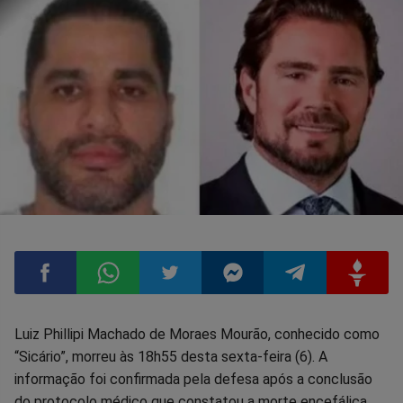
Compartilhar
Compartilhar
Compartilhar
Compartilhar
Compartilhar
Compart
Luiz Phillipi Machado de Moraes Mourão, conhecido como
“Sicário”, morreu às 18h55 desta sexta-feira (6). A
no
no
no
no
no
no
informação foi confirmada pela defesa após a conclusão
do protocolo médico que constatou a morte encefálica,