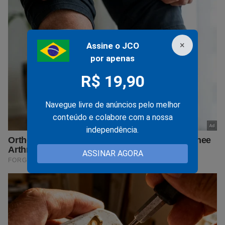
×
Assine o JCO
por apenas
R$ 19,90
Navegue livre de anúncios pelo melhor
conteúdo e colabore com a nossa
independência.
ASSINAR AGORA