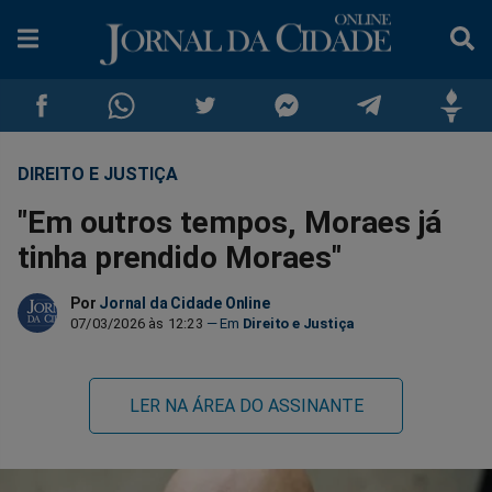
DIREITO E JUSTIÇA
Compartilhar
Compartilhar
Compartilhar
Compartilhar
Compartilhar
Compar
"Em outros tempos, Moraes já
no
no
no
no
no
no
tinha prendido Moraes"
Facebook
Whatsapp
Twitter
Messenger
Telegram
Gettr
Por
Jornal da Cidade Online
07/03/2026 às 12:23
Direito e Justiça
LER NA ÁREA DO ASSINANTE