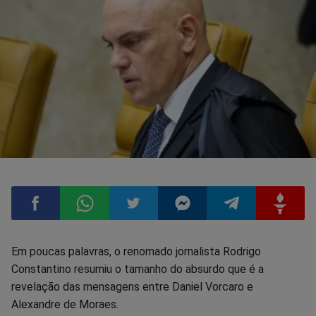
Compartilhar
Compartilhar
Compartilhar
Compartilhar
Compartilhar
Compart
Em poucas palavras, o renomado jornalista Rodrigo
Constantino resumiu o tamanho do absurdo que é a
no
no
no
no
no
no
revelação das mensagens entre Daniel Vorcaro e
Alexandre de Moraes.