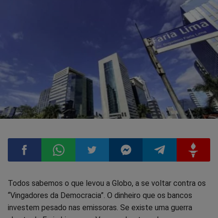
Compartilhar
Compartilhar
Compartilhar
Compartilhar
Compartilhar
Compart
Todos sabemos o que levou a Globo, a se voltar contra os
“Vingadores da Democracia”. O dinheiro que os bancos
no
no
no
no
no
no
investem pesado nas emissoras. Se existe uma guerra