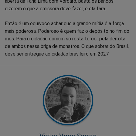
aberta da Faria Lima com Vorcaro, basta os bancos
Facebook
Whatsapp
Twitter
Messenger
Telegram
Gettr
dizerem o que a emissora deve fazer, e ela fará.
Então é um equívoco achar que a grande mídia é a força
mais poderosa. Poderoso é quem faz o depósito no fim do
mês. Para o cidadão comum só resta torcer pela derrota
de ambos nessa briga de monstros. O que sobrar do Brasil,
deve ser entregue ao cidadão brasileiro em 2027.