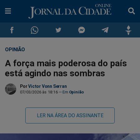
OPINIÃO
Compartilhar
Compartilhar
Compartilhar
Compartilhar
Compartilhar
Compar
A força mais poderosa do país
no
no
no
no
no
no
está agindo nas sombras
Facebook
Whatsapp
Twitter
Messenger
Telegram
Gettr
Por
Victor Vonn Serran
07/03/2026 às 18:16
Opinião
LER NA ÁREA DO ASSINANTE