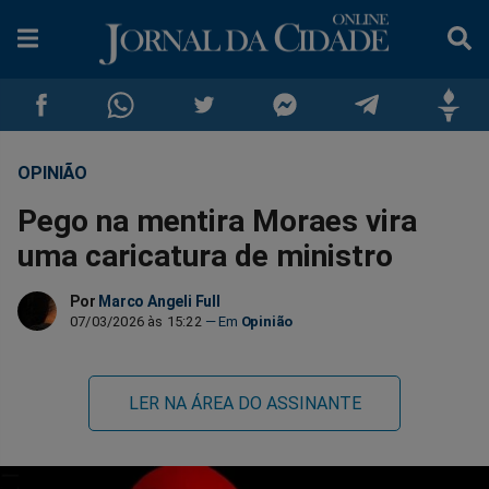
OPINIÃO
Compartilhar
Compartilhar
Compartilhar
Compartilhar
Compartilhar
Compar
Pego na mentira Moraes vira
no
no
no
no
no
no
uma caricatura de ministro
Facebook
Whatsapp
Twitter
Messenger
Telegram
Gettr
Por
Marco Angeli Full
07/03/2026 às 15:22
Opinião
LER NA ÁREA DO ASSINANTE