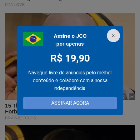
×
Assine o JCO
por apenas
R$ 19,90
Navegue livre de anúncios pelo melhor
conteúdo e colabore com a nossa
independência.
ASSINAR AGORA