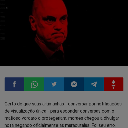
Compartilhar
Compartilhar
Compartilhar
Compartilhar
Compartilhar
Compart
Certo de que suas artimanhas - conversar por notificações
de visualização única - para esconder conversas com o
no
no
no
no
no
no
mafioso vorcaro o protegeriam, moraes chegou a divulgar
nota negando oficialmente as maracutaias. Foi seu erro.