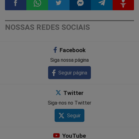
Compartilhar
Compartilhar
Compartilhar
Compartilhar
Compartilhar
Compart
NOSSAS REDES SOCIAIS
no
no
no
no
no
no
Facebook
Facebook
Whatsapp
Twitter
Messenger
Telegram
Gettr
Siga nossa página
Seguir página
Twitter
Siga-nos no Twitter
Seguir
YouTube