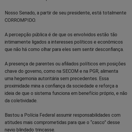
no
no
no
no
no
no
Nosso Senado, a partir de seu presidente, está totalmente
CORROMPIDO.
Facebook
Whatsapp
Twitter
Messenger
Telegram
Gettr
A percepção pública é de que os envolvidos estão tão
intimamente ligados a interesses políticos e econômicos
que não há como olhar para eles sem sentir desconfiança.
A presença de parentes ou afiliados políticos em posições
chave do governo, como na SECOM e na PGR, alimenta
uma hegemonia autoritária sem precedentes. Essa
proximidade mina a confiança da sociedade e reforça a
ideia de que o sistema funciona em benefício próprio, e não
da coletividade.
Bastou a Polícia Federal assumir responsabilidades com
atitudes mais comprometidas para que o “casco” desse
navio blindado trincasse.