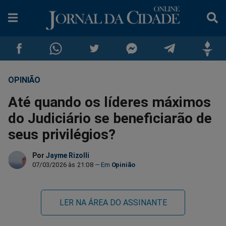
OPINIÃO
Compartilhar
Compartilhar
Compartilhar
Compartilhar
Compartilhar
Compar
Até quando os líderes máximos
no
no
no
no
no
no
do Judiciário se beneficiarão de
seus privilégios?
Facebook
Whatsapp
Twitter
Messenger
Telegram
Gettr
Por
Jayme Rizolli
07/03/2026 às 21:08
Opinião
LER NA ÁREA DO ASSINANTE