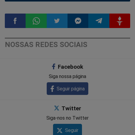
Compartilhar
Compartilhar
Compartilhar
Compartilhar
Compartilhar
Compart
NOSSAS REDES SOCIAIS
no
no
no
no
no
no
Facebook
Facebook
Whatsapp
Twitter
Messenger
Telegram
Gettr
Siga nossa página
Seguir página
Twitter
Siga-nos no Twitter
Seguir