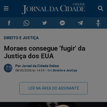
DIREITO E JUSTIÇA
Compartilhar
Compartilhar
Compartilhar
Compartilhar
Compartilhar
Compar
Moraes consegue 'fugir' da
no
no
no
no
no
no
Justiça dos EUA
Facebook
Whatsapp
Twitter
Messenger
Telegram
Gettr
Por
Jornal da Cidade Online
08/03/2026 às 14:39
Direito e Justiça
LER NA ÁREA DO ASSINANTE