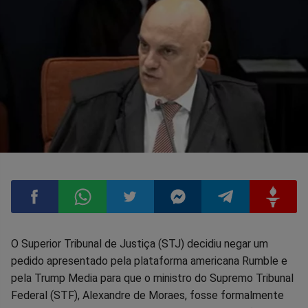
Compartilhar
Compartilhar
Compartilhar
Compartilhar
Compartilhar
Compart
O Superior Tribunal de Justiça (STJ) decidiu negar um
pedido apresentado pela plataforma americana Rumble e
no
no
no
no
no
no
pela Trump Media para que o ministro do Supremo Tribunal
Federal (STF), Alexandre de Moraes, fosse formalmente