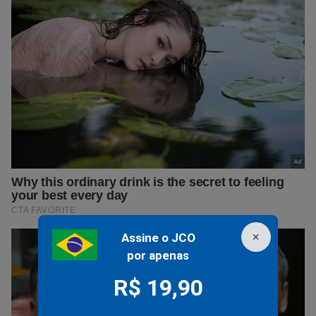
×
Assine o JCO
por apenas
R$ 19,90