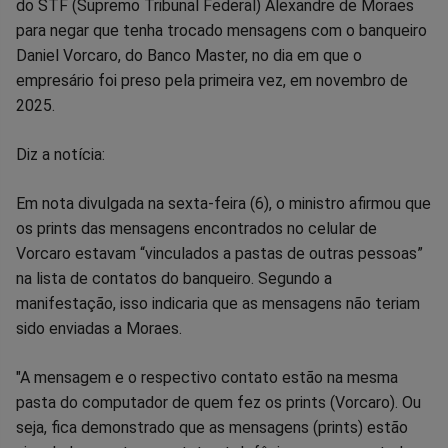
do STF (Supremo Tribunal Federal) Alexandre de Moraes
Facebook
Whatsapp
Twitter
Messenger
Telegram
Gettr
para negar que tenha trocado mensagens com o banqueiro
Daniel Vorcaro, do Banco Master, no dia em que o
empresário foi preso pela primeira vez, em novembro de
2025.
Diz a notícia:
Em nota divulgada na sexta-feira (6), o ministro afirmou que
os prints das mensagens encontrados no celular de
Vorcaro estavam “vinculados a pastas de outras pessoas”
na lista de contatos do banqueiro. Segundo a
manifestação, isso indicaria que as mensagens não teriam
sido enviadas a Moraes.
"A mensagem e o respectivo contato estão na mesma
pasta do computador de quem fez os prints (Vorcaro). Ou
seja, fica demonstrado que as mensagens (prints) estão