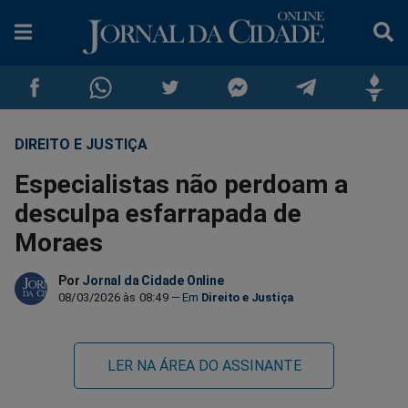
DIREITO E JUSTIÇA
Compartilhar
Compartilhar
Compartilhar
Compartilhar
Compartilhar
Compar
Especialistas não perdoam a
no
no
no
no
no
no
desculpa esfarrapada de
Moraes
Facebook
Whatsapp
Twitter
Messenger
Telegram
Gettr
Por
Jornal da Cidade Online
08/03/2026 às 08:49
Direito e Justiça
LER NA ÁREA DO ASSINANTE