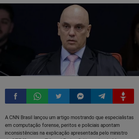
Compartilhar
Compartilhar
Compartilhar
Compartilhar
Compartilhar
Compart
A CNN Brasil lançou um artigo mostrando que especialistas
em computação forense, peritos e policiais apontam
no
no
no
no
no
no
inconsistências na explicação apresentada pelo ministro