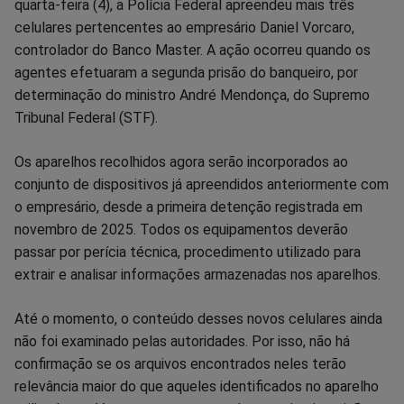
quarta-feira (4), a Polícia Federal apreendeu mais três
no
no
no
no
no
no
celulares pertencentes ao empresário Daniel Vorcaro,
controlador do Banco Master. A ação ocorreu quando os
Facebook
Whatsapp
Twitter
Messenger
Telegram
Gettr
agentes efetuaram a segunda prisão do banqueiro, por
determinação do ministro André Mendonça, do Supremo
Tribunal Federal (STF).
Os aparelhos recolhidos agora serão incorporados ao
conjunto de dispositivos já apreendidos anteriormente com
o empresário, desde a primeira detenção registrada em
novembro de 2025. Todos os equipamentos deverão
passar por perícia técnica, procedimento utilizado para
extrair e analisar informações armazenadas nos aparelhos.
Até o momento, o conteúdo desses novos celulares ainda
não foi examinado pelas autoridades. Por isso, não há
confirmação se os arquivos encontrados neles terão
relevância maior do que aqueles identificados no aparelho