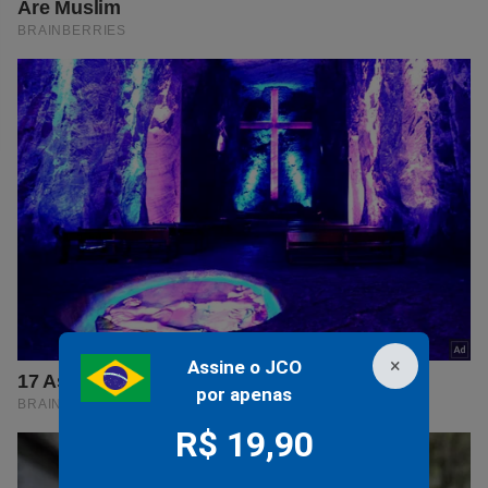
×
Assine o JCO
por apenas
R$ 19,90