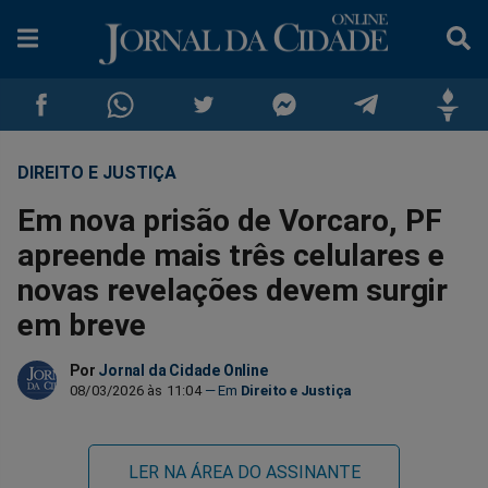
DIREITO E JUSTIÇA
Compartilhar
Compartilhar
Compartilhar
Compartilhar
Compartilhar
Compar
Em nova prisão de Vorcaro, PF
no
no
no
no
no
no
apreende mais três celulares e
novas revelações devem surgir
Facebook
Whatsapp
Twitter
Messenger
Telegram
Gettr
em breve
Por
Jornal da Cidade Online
08/03/2026 às 11:04
Direito e Justiça
LER NA ÁREA DO ASSINANTE