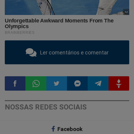
Ler comentários e comentar
Compartilhar
Compartilhar
Compartilhar
Compartilhar
Compartilhar
Compart
NOSSAS REDES SOCIAIS
no
no
no
no
no
no
Facebook
Facebook
Whatsapp
Twitter
Messenger
Telegram
Gettr